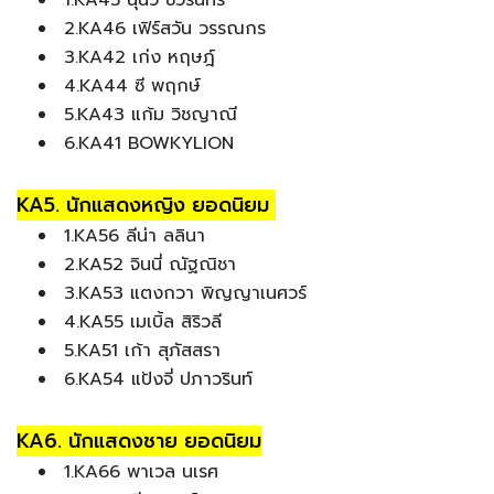
2.KA46 เฟิร์สวัน วรรณกร
3.KA42 เก่ง หฤษฎ์
4.KA44 ซี พฤกษ์
5.KA43 แก้ม วิชญาณี
6.KA41 BOWKYLION
KA5. นักแสดงหญิง ยอดนิยม
1.KA56 ลีน่า ลลินา
2.KA52 จินนี่ ณัฐณิชา
3.KA53 แตงกวา พิญญาเนศวร์
4.KA55 เมเบิ้ล สิริวลี
5.KA51 เก้า สุภัสสรา
6.KA54 แป้งจี่ ปภาวรินท์
KA6. นักแสดงชาย ยอดนิยม
1.KA66 พาเวล นเรศ