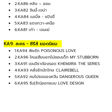
2.KA86 หลิง – ออม
3.KA82 จินนี่-เจน่า
4.KA84 เมเบิ้ล - แป้งจี่
5.KA83 แตงกวา-เหนือ
6.KA81 เก้า - เจนเย่
KA9. ละคร - ซีรีส์ ยอดนิยม
1.KA94 พิษรัก POISONOUS LOVE
2.KA96 ไหนเฮียบอกไม่ชอบเด็ก MY STUBBORN
3.KA91 เขมจิราต้องรอด KHEMJIRA THE SERIES
4.KA93 คลั่งรักนักโทษ CLAIREBELL
5.KA92 คนโปรดของควีน DANGEROUS QUEEN
6.KA95 รับ(รัก)ออกแบบ LOVE DESIGN