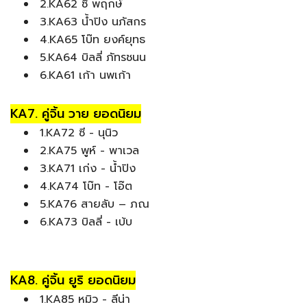
2.KA62 ซี พฤกษ์
3.KA63 น้ำปิง นภัสกร
4.KA65 โบ๊ท ยงค์ยุทธ
5.KA64 บิลลี่ ภัทรชนน
6.KA61 เก้า นพเก้า
KA7. คู่จิ้น วาย ยอดนิยม
1.KA72 ซี - นุนิว
2.KA75 พูห์ - พาเวล
3.KA71 เก่ง - น้ำปิง
4.KA74 โบ๊ท - โอ๊ต
5.KA76 สายลับ – ภณ
6.KA73 บิลลี่ - เบ้บ
KA8. คู่จิ้น ยูริ ยอดนิยม
1.KA85 หมิว - ลีน่า