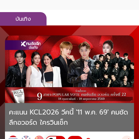
บันเทิง
คะแนน KCL2026 วีคนี้ '11 พ.ค. 69' คมชัด
ลึกอวอร์ด ใครวินเช็ก