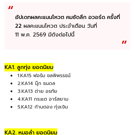
อัปเดทผลคะแนนโหวต คมชัดลึก อวอร์ด ครั้งที่
22
ผลคะแนนโหวต ประจำเดือน วันที่
11 พ.ค. 2569 มีดังต่อไปนี้
KA1. ลูกทุ่ง ยอดนิยม
1.KA15 ฟอร์ม ชลพิพรรธน์
2.KA14 นุ๊ก ธนดล
3.KA13 ต่าย อรทัย
4.KA11 กระแต อาร์สยาม
5.KA12 ก้านตอง ทุ่งเงิน
KA2. หมอลำ ยอดนิยม