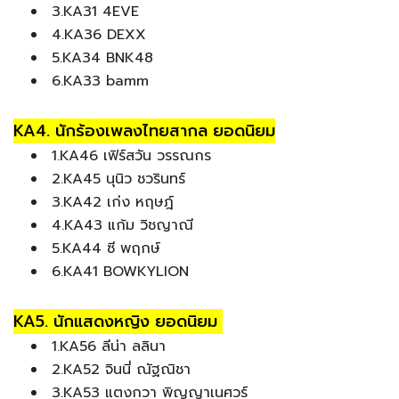
3.KA31 4EVE
4.KA36 DEXX
5.KA34 BNK48
6.KA33 bamm
KA4. นักร้องเพลงไทยสากล ยอดนิยม
1.KA46 เฟิร์สวัน วรรณกร
2.KA45 นุนิว ชวรินทร์
3.KA42 เก่ง หฤษฎ์
4.KA43 แก้ม วิชญาณี
5.KA44 ซี พฤกษ์
6.KA41 BOWKYLION
KA5. นักแสดงหญิง ยอดนิยม
1.KA56 ลีน่า ลลินา
2.KA52 จินนี่ ณัฐณิชา
3.KA53 แตงกวา พิญญาเนศวร์