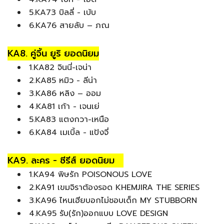
5.KA73 บิลลี่ - เบ้บ
6.KA76 สายลับ – ภณ
KA8. คู่จิ้น ยูริ ยอดนิยม
1.KA82 จินนี่-เจน่า
2.KA85 หมิว - ลีน่า
3.KA86 หลิง – ออม
4.KA81 เก้า - เจนเย่
5.KA83 แตงกวา-เหนือ
6.KA84 เมเบิ้ล - แป้งจี่
KA9. ละคร - ซีรีส์ ยอดนิยม
1.KA94 พิษรัก POISONOUS LOVE
2.KA91 เขมจิราต้องรอด KHEMJIRA THE SERIES
3.KA96 ไหนเฮียบอกไม่ชอบเด็ก MY STUBBORN
4.KA95 รับ(รัก)ออกแบบ LOVE DESIGN