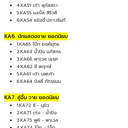
4.KA51 เก้า สุภัสสรา
5.KA55 เมเบิ้ล สิริวลี
6.KA54 แป้งจี่ ปภาวรินท์
KA6. นักแสดงชาย ยอดนิยม
1.KA65 โบ๊ท ยงค์ยุทธ
2.KA63 น้ำปิง นภัสกร
3.KA66 พาเวล นเรศ
4.KA62 ซี พฤกษ์
5.KA61 เก้า นพเก้า
6.KA64 บิลลี่ ภัทรชนน
KA7. คู่จิ้น วาย ยอดนิยม
1.KA72 ซี - นุนิว
2.KA71 เก่ง - น้ำปิง
3.KA75 พูห์ - พาเวล
4.KA74 โบ๊ท - โอ๊ต