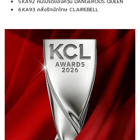
5.KA92 คนโปรดของควีน DANGEROUS QUEEN
6.KA93 คลั่งรักนักโทษ CLAIREBELL