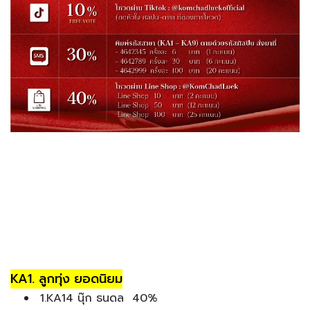
KA1. ลูกทุ่ง ยอดนิยม
1.KA14 นุ๊ก ธนดล 40%