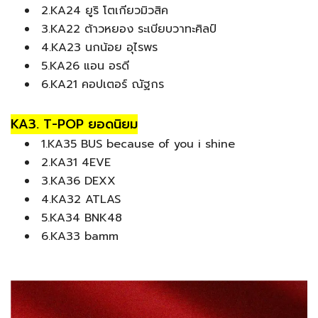
2.KA24 ยูริ โตเกียวมิวสิค
3.KA22 ต้าวหยอง ระเบียบวาทะศิลป์
4.KA23 นกน้อย อุไรพร
5.KA26 แอน อรดี
6.KA21 คอปเตอร์ ณัฐกร
KA3. T-POP ยอดนิยม
1.KA35 BUS because of you i shine
2.KA31 4EVE
3.KA36 DEXX
4.KA32 ATLAS
5.KA34 BNK48
6.KA33 bamm