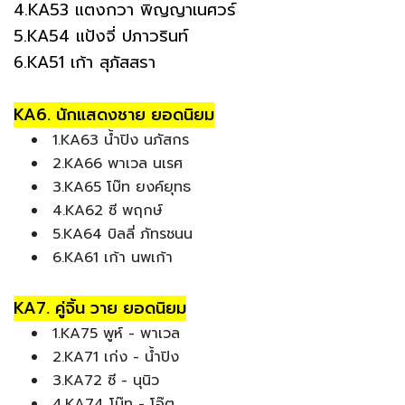
4.KA53 แตงกวา พิญญาเนศวร์
5.KA54 แป้งจี่ ปภาวรินท์
6.KA51 เก้า สุภัสสรา
KA6. นักแสดงชาย ยอดนิยม
1.KA63 น้ำปิง นภัสกร
2.KA66 พาเวล นเรศ
3.KA65 โบ๊ท ยงค์ยุทธ
4.KA62 ซี พฤกษ์
5.KA64 บิลลี่ ภัทรชนน
6.KA61 เก้า นพเก้า
KA7. คู่จิ้น วาย ยอดนิยม
1.KA75 พูห์ - พาเวล
2.KA71 เก่ง - น้ำปิง
3.KA72 ซี - นุนิว
4.KA74 โบ๊ท - โอ๊ต