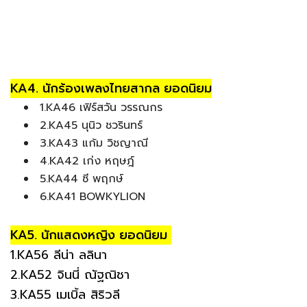
KA4. นักร้องเพลงไทยสากล ยอดนิยม
1.KA46 เฟิร์สวัน วรรณกร
2.KA45 นุนิว ชวรินทร์
3.KA43 แก้ม วิชญาณี
4.KA42 เก่ง หฤษฎ์
5.KA44 ซี พฤกษ์
6.KA41 BOWKYLION
KA5. นักแสดงหญิง ยอดนิยม
1.KA56 ลีน่า ลลินา
2.KA52 จินนี่ ณัฐณิชา
3.KA55 เมเบิ้ล สิริวลี