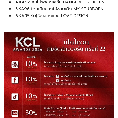
4.KA92 คนโปรดของควีน DANGEROUS QUEEN
5.KA96 ไหนเฮียบอกไม่ชอบเด็ก MY STUBBORN
6.KA95 รับ(รัก)ออกแบบ LOVE DESIGN