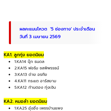
ผลคะแนนโหวต '5 ช่องทาง' ประจำเดือน
วันที่ 3 เมษายน 2569
KA1. ลูกทุ่ง ยอดนิยม
1.KA14 นุ๊ก ธนดล
2.KA15 ฟอร์ม ชลพิพรรธน์
3.KA13 ต่าย อรทัย
4.KA11 กระแต อาร์สยาม
5.KA12 ก้านตอง ทุ่งเงิน
KA2. หมอลำ ยอดนิยม
1.KA25 อุ๋งอิ๋ง เพชรบ้านแพง