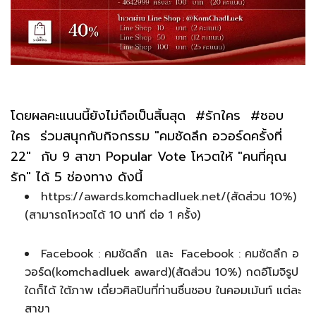
โดยผลคะแนนนี้ยังไม่ถือเป็นสิ้นสุด #รักใคร #ชอบ
ใคร ร่วมสนุกกับกิจกรรม "คมชัดลึก อวอร์ดครั้งที่
22" กับ 9 สาขา Popular Vote โหวตให้ "คนที่คุณ
รัก" ได้ 5 ช่องทาง ดังนี้
https://awards.komchadluek.net/(สัดส่วน 10%)
(สามารถโหวตได้ 10 นาที ต่อ 1 ครั้ง)
Facebook : คมชัดลึก และ Facebook : คมชัดลึก อ
วอร์ด(komchadluek award)(สัดส่วน 10%) กดอีโมจิรูป
ใดก็ได้ ใต้ภาพ เดี่ยวศิลปินที่ท่านชื่นชอบ ในคอมเม้นท์ แต่ละ
สาขา