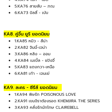
5.KA76 สายลับ – ภณ
6.KA73 บิลลี่ - เบ้บ
KA8. คู่จิ้น ยูริ ยอดนิยม
1.KA85 หมิว - ลีน่า
2.KA82 จินนี่-เจน่า
3.KA86 หลิง – ออม
4.KA84 เมเบิ้ล - แป้งจี่
5.KA83 แตงกวา-เหนือ
6.KA81 เก้า - เจนเย่
KA9. ละคร - ซีรีส์ ยอดนิยม
1.KA94 พิษรัก POISONOUS LOVE
2.KA91 เขมจิราต้องรอด KHEMJIRA THE SERIES
3.KA93 คลั่งรักนักโทษ CLAIREBELL