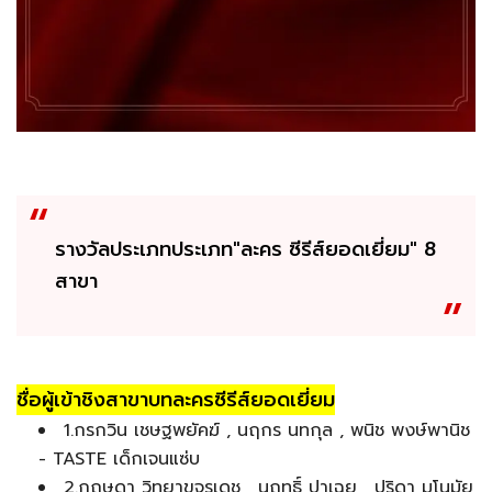
รางวัลประเภทประเภท"ละคร ซีรีส์ยอดเยี่ยม" 8
สาขา
ชื่อผู้เข้าชิงสาขาบทละครซีรีส์ยอดเยี่ยม
1.กรกวิน เชษฐพยัคฆ์ , นฤกร นทกุล , พนิช พงษ์พานิช
- TASTE เด็กเจนแซ่บ
2.กฤษดา วิทยาขจรเดช , นฤทธิ์ ปาเฉย , ปริดา มโนมัย