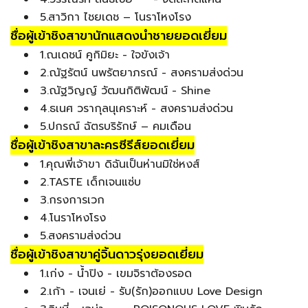
5.สาวิกา ไชยเดช – โนราโหงโรง
ชื่อผู้เข้าชิงสาขานักแสดงนำชายยอดเยี่ยม
1.ณเดชน์ คูกิมิยะ - ใจขังเจ้า
2.ณัฐรัตน์ นพรัตยาภรณ์ - สงครามส่งด่วน
3.ณัฐวิญญ์ วัฒนกิติพัฒน์ - Shine
4.ธเนศ วรากุลนุเคราะห์ - สงครามส่งด่วน
5.ปกรณ์ ฉัตรบริรักษ์ – คมเดือน
ชื่อผู้เข้าชิงสาขาละครซีรีส์ยอดเยี่ยม
1.คุณพี่เจ้าขา ดิฉันเป็นห่านมิใช่หงส์
2.TASTE เด็กเจนแซ่บ
3.กรงการเวก
4.โนราโหงโรง
5.สงครามส่งด่วน
ชื่อผู้เข้าชิงสาขาคู่จิ้นดาวรุ่งยอดเยี่ยม
1.เก่ง - น้ำปิง - เขมจิราต้องรอด
2.เก้า - เจนเย่ - รับ(รัก)ออกแบบ Love Design