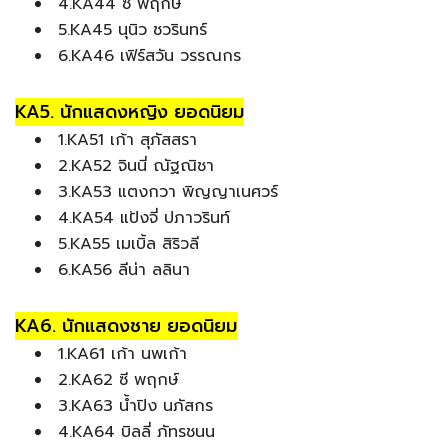
4.KA44 ซี พฤกษ์
5.KA45 นุนิว ชวรินทร์
6.KA46 เฟิร์สวัน วรรณกร
KA5. นักแสดงหญิง ยอดนิยม
1.KA51 เก้า สุภัสสรา
2.KA52 จินนี่ ณัฐณิชา
3.KA53 แตงกวา พิญญาเนศวร์
4.KA54 แป้งจี่ ปภาวรินท์
5.KA55 เมเบิ้ล สิริวลี
6.KA56 ลีน่า ลลินา
KA6. นักแสดงชาย ยอดนิยม
1.KA61 เก้า นพเก้า
2.KA62 ซี พฤกษ์
3.KA63 น้ำปิง นภัสกร
4.KA64 บิลลี่ ภัทรชนน