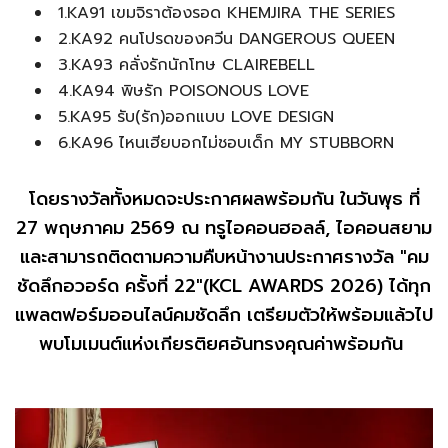
1.KA91 เขมจิราต้องรอด KHEMJIRA THE SERIES
2.KA92 คนโปรดของควีน DANGEROUS QUEEN
3.KA93 คลั่งรักนักโทษ CLAIREBELL
4.KA94 พิษรัก POISONOUS LOVE
5.KA95 รับ(รัก)ออกแบบ LOVE DESIGN
6.KA96 ไหนเฮียบอกไม่ชอบเด็ก MY STUBBORN
โดยรางวัลทั้งหมดจะประกาศผลพร้อมกัน ในวันพุธ ที่
27 พฤษภาคม 2569 ณ ทรูไอคอนฮอลล์, ไอคอนสยาม
และสามารถติดตามความคืบหน้างานประกาศรางวัล "คม
ชัดลึกอวอร์ด ครั้งที่ 22"(KCL AWARDS 2026) ได้ทุก
แพลตฟอร์มออนไลน์คมชัดลึก เตรียมตัวให้พร้อมแล้วไป
พบโมเมนต์แห่งเกียรติยศอันทรงคุณค่าพร้อมกัน