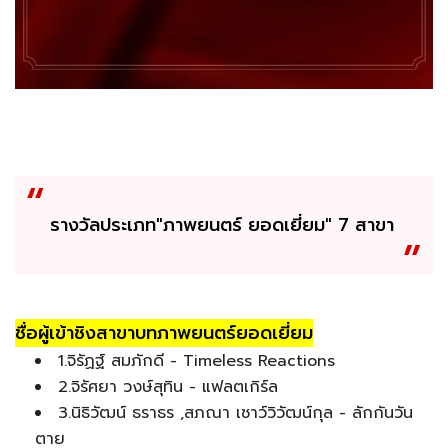
รางวัลประเภท"ภาพยนตร์ ยอดเยี่ยม" 7 สาขา
ชื่อผู้เข้าชิงสาขาบทภาพยนตร์ยอดเยี่ยม
1.จิรัฏฐ์ สมภักดี - Timeless Reactions
2.จิรัศยา วงษ์สุทิน - แฟลตเกิร์ล
3.นิธิวัฒน์ ธราธร ,สภณา เชาว์วิวัฒน์กุล - ลักกันวัน
ตาย