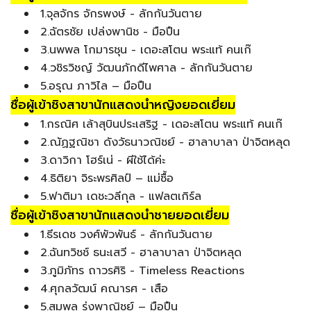
1.จุลจักร จักรพงษ์ - ลักกันวันตาย
2.ฉัตรชัย เปล่งพานิช - มือปืน
3.นพพล โกมารชุน - เดอะสโตน พระแท้ คนเก๊
4.วชิรวิชญ์ วัฒนภักดีไพศาล - ลักกันวันตาย
5.อรุณ ภาวิไล – มือปืน
ชื่อผู้เข้าชิงสาขานักแสดงนำหญิงยอดเยี่ยม
1.กรณิศ เล้าสุบินประเสริฐ - เดอะสโตน พระแท้ คนเก๊
2.ณัฏฐณิชา ดังวัธนาวณิชย์ - ฮาลาบาลา ป่าจิตหลุด
3.ดาวิกา โฮร์เน่ - ผีใช้ได้ค่ะ
4.ธิติยา จิระพรศิลป์ – แม่ซื้อ
5.ฟาติมา เดชะวลีกุล - แฟลตเกิร์ล
ชื่อผู้เข้าชิงสาขานักแสดงนำชายยอดเยี่ยม
1.ธีรเดช วงศ์พัวพันธ์ - ลักกันวันตาย
2.ฉันทวิชช์ ธนะเสวี - ฮาลาบาลา ป่าจิตหลุด
3.ภูมิภัทร ถาวรศิริ - Timeless Reactions
4.ศุกลวัฒน์ คณารศ - เสือ
5.สมพล รุ่งพาณิชย์ – มือปืน