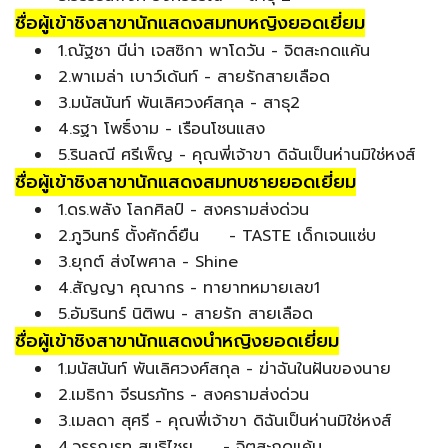
ชื่อผู้เข้าชิงสาขานักแสดงสมทบหญิงยอดเยี่ยม
1.ณัฐชา นีน่า เจสซิกา พาโดวัน - จิตสะกดแค้น
2.พาเมล่า เบาว์เด้นท์ - สายรักสายเลือด
3.มนัสนันท์ พันเลิศวงศ์สกุล - สาธุ2
4.รฐา โพธิ์งาม - เรือนโชนแสง
5.รินลณี ศรีเพ็ญ - คุณพี่เจ้าขา ดิฉันเป็นห่านมิใช่หงส์
ชื่อผู้เข้าชิงสาขานักแสดงสมทบชายยอดเยี่ยม
1.ดร.พลัง โลกศิลป์ - สงครามส่งด่วน
2.ภูวินทร์ ตั้งศักดิ์ยืน - TASTE เด็กเจนแซ่บ
3.ยุกต์ ส่งไพศาล - Shine
4.สัญญา คุณากร - ทายาทหมายเลข1
5.อัมรินทร์ นิติพน - สายรัก สายเลือด
ชื่อผู้เข้าชิงสาขานักแสดงนำหญิงยอดเยี่ยม
1.มนัสนันท์ พันเลิศวงศ์สกุล - ฆ่าฉันในฝันของนาย
2.เมธิกา จีรนรภัทร - สงครามส่งด่วน
3.เมลดา สุศรี - คุณพี่เจ้าขา ดิฉันเป็นห่านมิใช่หงส์
4.วรรณรท สนธิไชย - จิตสะกดแค้น