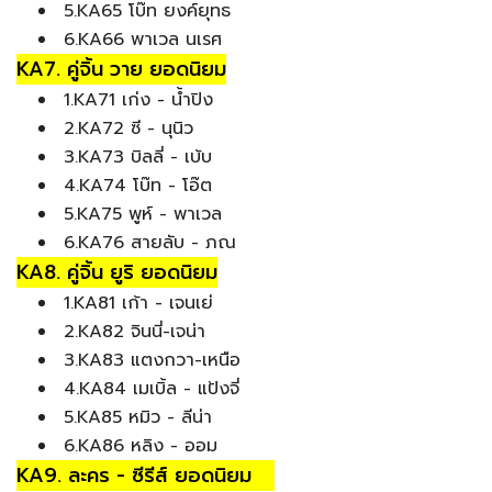
5.KA65 โบ๊ท ยงค์ยุทธ
6.KA66 พาเวล นเรศ
KA7. คู่จิ้น วาย ยอดนิยม
1.KA71 เก่ง - น้ำปิง
2.KA72 ซี - นุนิว
3.KA73 บิลลี่ - เบ้บ
4.KA74 โบ๊ท - โอ๊ต
5.KA75 พูห์ - พาเวล
6.KA76 สายลับ - ภณ
KA8. คู่จิ้น ยูริ ยอดนิยม
1.KA81 เก้า - เจนเย่
2.KA82 จินนี่-เจน่า
3.KA83 แตงกวา-เหนือ
4.KA84 เมเบิ้ล - แป้งจี่
5.KA85 หมิว - ลีน่า
6.KA86 หลิง - ออม
KA9. ละคร - ซีรีส์ ยอดนิยม