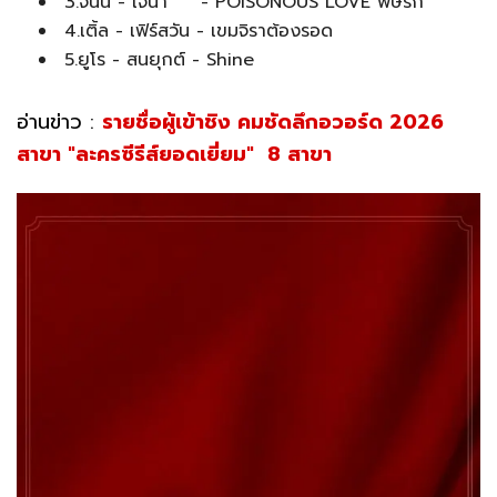
3.จินนี่ - เจน่า - POISONOUS LOVE พิษรัก
4.เติ้ล - เฟิร์สวัน - เขมจิราต้องรอด
5.ยูโร - สนยุกต์ - Shine
อ่านข่าว :
รายชื่อผู้เข้าชิง คมชัดลึกอวอร์ด 2026
สาขา "ละครซีรีส์ยอดเยี่ยม" 8 สาขา