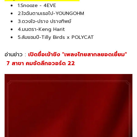
1.Snooze - 4EVE
2.ใจฉันตามเธอไป-YOUNGOHM
3.ดวงใจ-ปราง ปรางทิพย์
4.มนตรา-Keng Harit
5.ล้มแชมป์-Tilly Birds x POLYCAT
อ่านข่าว :
เปิดชื่อเข้าชิง "เพลงไทยสากลยอดเยี่ยม"
7 สาขา คมชัดลึกอวอร์ด 22