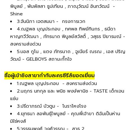
พิบูลย์ , พันพัสสา ธูปเทียน , ภาณุวัฒน์ อินทวัฒน์ -
Shine
3.จันนิภา เจตสมมา - กรงการเวก
4.ณฐพล บุญประกอบ , ทศพล ทิพย์ทินกร , ธนีดา
หาญทวีวัฒนา , ภัทรนาถ พิบูลย์สวัสดิ์ , วสุธร ปิยารมณ์ -
สงครามส่งด่วน
5.บอส กูโน , แตง ภัทรนาถ , จูเนียร์ ณรณ , เอส ปริญ
วัฒน์ - GELBOYS สถานะกั๊กใจ
ชื่อผู้เข้าชิงสาขากำกับละครซีรีส์ยอดเยี่ยม
1.ณฐพล บุญประกอบ - สงครามส่งด่วน
2.นฤกร นทกุล และ พนิช พงษ์พานิช - TASTE เด็กเจน
แซ่บ
3.ปรีดาภรณ์ บัวตูม - โนราโหงโรง
4.ยุทธนา ลอพันธุ์ไพบูลย์ - คุณพี่เจ้าขา ดิฉันเป็นห่าน
มิใช่หงส์
5.วรรธนพงศ์ วงศ์วรรณ - สาธุ 2