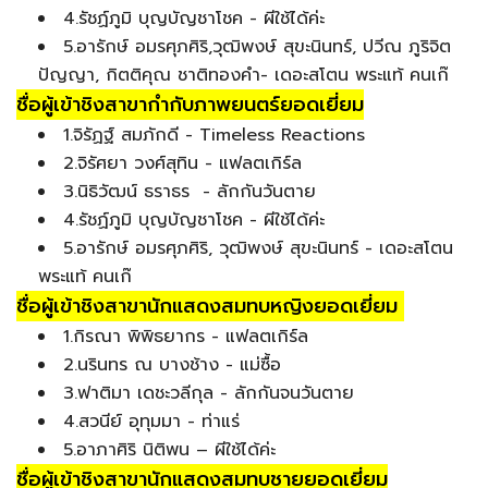
4.รัชฏ์ภูมิ บุญบัญชาโชค - ผีใช้ได้ค่ะ
5.อารักษ์ อมรศุภศิริ,วุฒิพงษ์ สุขะนินทร์, ปวีณ ภูริจิต
ปัญญา, กิตติคุณ ชาติทองคำ- เดอะสโตน พระแท้ คนเก๊
ชื่อผู้เข้าชิงสาขากำกับภาพยนตร์ยอดเยี่ยม
1.จิรัฏฐ์ สมภักดี - Timeless Reactions
2.จิรัศยา วงศ์สุทิน - แฟลตเกิร์ล
3.นิธิวัฒน์ ธราธร - ลักกันวันตาย
4.รัชฏ์ภูมิ บุญบัญชาโชค - ผีใช้ได้ค่ะ
5.อารักษ์ อมรศุภศิริ, วุฒิพงษ์ สุขะนินทร์ - เดอะสโตน
พระแท้ คนเก๊
ชื่อผู้เข้าชิงสาขานักแสดงสมทบหญิงยอดเยี่ยม
1.กิรณา พิพิธยากร - แฟลตเกิร์ล
2.นรินทร ณ บางช้าง - แม่ซื้อ
3.ฟาติมา เดชะวลีกุล - ลักกันจนวันตาย
4.สวนีย์ อุทุมมา - ท่าแร่
5.อาภาศิริ นิติพน – ผีใช้ได้ค่ะ
ชื่อผู้เข้าชิงสาขานักแสดงสมทบชายยอดเยี่ยม