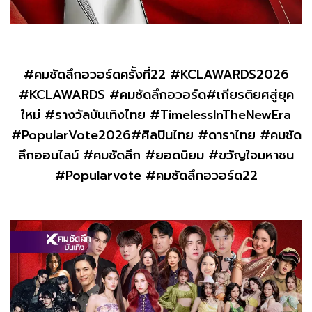
#คมชัดลึกอวอร์ดครั้งที่22 #KCLAWARDS2026
#KCLAWARDS #คมชัดลึกอวอร์ด#เกียรติยศสู่ยุค
ใหม่ #รางวัลบันเทิงไทย #TimelessInTheNewEra
#PopularVote2026#ศิลปินไทย #ดาราไทย #คมชัด
ลึกออนไลน์ #คมชัดลึก #ยอดนิยม #ขวัญใจมหาชน
#Popularvote #คมชัดลึกอวอร์ด22