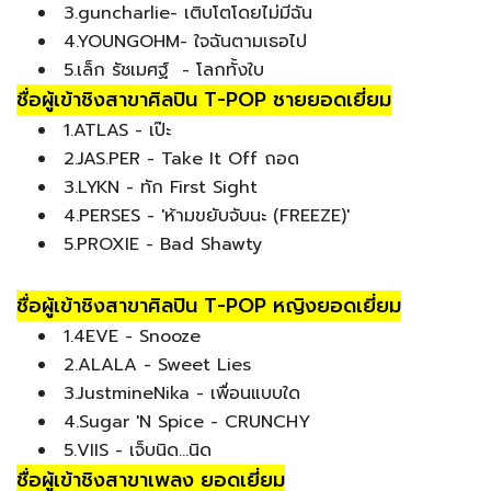
3.guncharlie- เติบโตโดยไม่มีฉัน
4.YOUNGOHM- ใจฉันตามเธอไป
5.เล็ก รัชเมศฐ์ - โลกทั้งใบ
ชื่อผู้เข้าชิงสาขาศิลปิน T-POP ชายยอดเยี่ยม
1.ATLAS - เป๊ะ
2.JAS.PER - Take It Off ถอด
3.LYKN - ทัก First Sight
4.PERSES - 'ห้ามขยับจับนะ (FREEZE)'
5.PROXIE - Bad Shawty
ชื่อผู้เข้าชิงสาขาศิลปิน T-POP หญิงยอดเยี่ยม
1.4EVE - Snooze
2.ALALA - Sweet Lies
3.JustmineNika - เพื่อนแบบใด
4.Sugar 'N Spice - CRUNCHY
5.VIIS - เจ็บนิด...นิด
ชื่อผู้เข้าชิงสาขาเพลง ยอดเยี่ยม