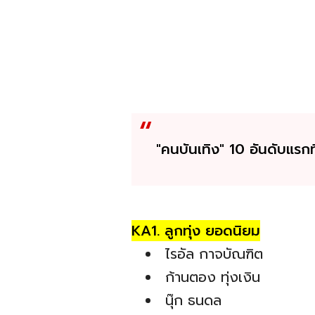
"คนบันเทิง" 10 อันดับแรกที
KA1. ลูกทุ่ง ยอดนิยม
ไรอัล กาจบัณฑิต
ก้านตอง ทุ่งเงิน
นุ๊ก ธนดล