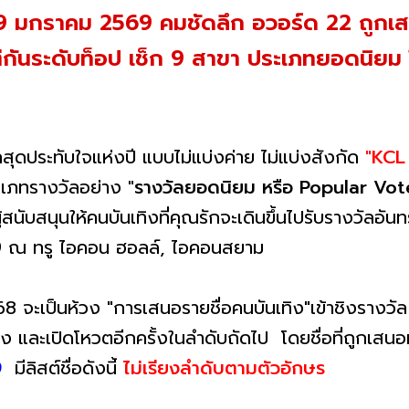
นนี้ 9 มกราคม 2569 คมชัดลึก อวอร์ด 22 ถูกเ
ต่กันระดับท็อป เช็ก 9 สาขา ประเภทยอดนิยม ใ
สุดประทับใจแห่งปี แบบไม่แบ่งค่าย ไม่แบ่งสังกัด
"KCL
ระเภทรางวัลอย่าง
"รางวัลยอดนิยม หรือ Popular Vot
ู้สนับสนุนให้คนบันเทิงที่คุณรักจะเดินขึ้นไปรับรางวัลอ
9 ณ ทรู ไอคอน ฮอลล์, ไอคอนสยาม
2568 จะเป็นห้วง "การเสนอรายชื่อคนบันเทิง"เข้าชิงรางวัล
าชิง และเปิดโหวตอีกครั้งในลำดับถัดไป โดยชื่อที่ถูกเสน
9
มีลิสต์ชื่อดังนี้
ไม่เรียงลำดับตามตัวอักษร