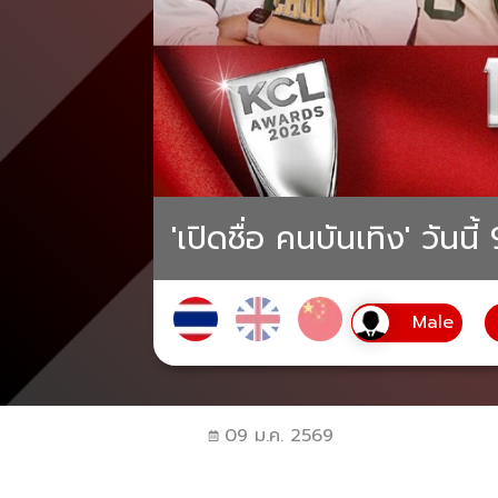
'เปิดชื่อ คนบันเทิง' วัน
09 ม.ค. 2569