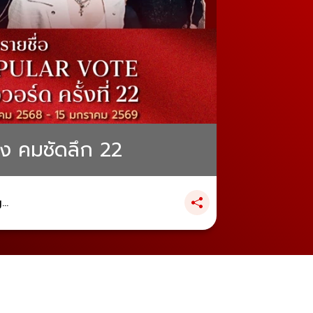
้าง คมชัดลึก 22
..