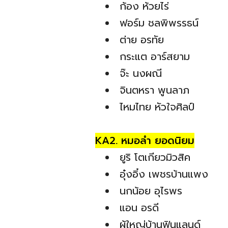
ก้อง ห้วยไร่
ฟอร์ม ชลพิพรรธน์
ต่าย อรทัย
กระแต อาร์สยาม
จ๊ะ นงผณี
จินตหรา พูนลาภ
ไหมไทย หัวใจศิลป์
KA2. หมอลำ ยอดนิยม
ยูริ โตเกียวมิวสิค
อุ๋งอิ๋ง เพชรบ้านแพง
นกน้อย อุไรพร
แอน อรดี
ผู้ใหญ่บ้านฟินแลนด์