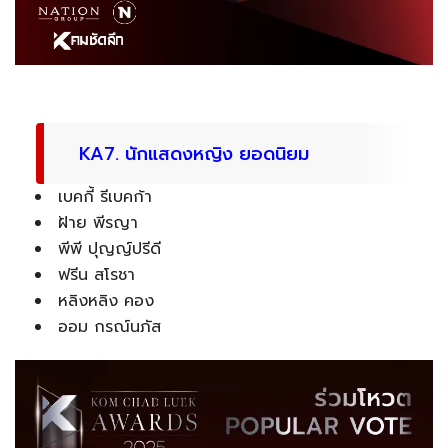
KA7. นักแสดงหญิง ยอดนิยม
เบคกี้ รีเบคก้า
ฝ้าย พีรญา
พีพี ปุญญ์ปรีดี
ฟรีน สโรชา
หลิงหลิง คอง
ออม กรณ์นภัส