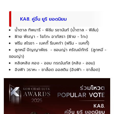
KA8. คู่จิ้น ยูริ ยอดนิยม
น้ำตาล ทิพนารี - ฟิล์ม รชานันท์ (น้ำตาล - ฟิล์ม)
ฝ้าย พีรญา - โยโกะ อาภัสรา (ฝ้าย - โกะ)
ฟรีน สโรชา - เบคกี้ รีเบคก้า (ฟรีน - เบคกี้)
ลูกหมี ปัญญาพัชร - ซอนญ่า ศรัณย์ภัทร์ (ลูกหมี -
ซอนญ่า)
หลิงหลิง คอง - ออม กรณ์นภัส (หลิง - ออม)
อิงฟ้า วราหะ - ชาล็อต ออสติน (อิงฟ้า - ชาล็อต)