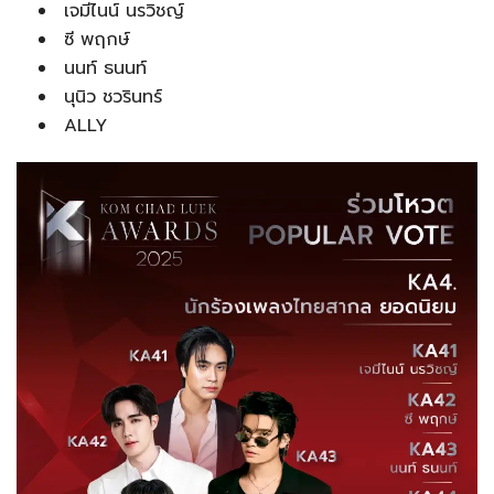
เจมีไนน์ นรวิชญ์
ซี พฤกษ์
นนท์ ธนนท์
นุนิว ชวรินทร์
ALLY