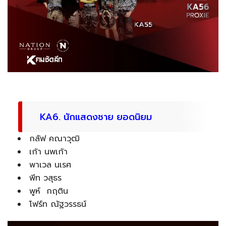
KA6. นักแสดงชาย ยอดนิยม
กลัฟ คณาวุฒิ
เก้า นพเก้า
พาเวล นเรศ
พีท วสุธร
พูห์ กฤติน
โฟร์ท ณัฐวรรธน์