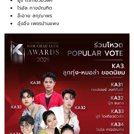
ยูริ โตเกียวมิวสิค
ไรอัล กาจบัณฑิต
อ๊ะอาย สกุณาพร
อุ๋งอิ๋ง เพชรบ้านแพง