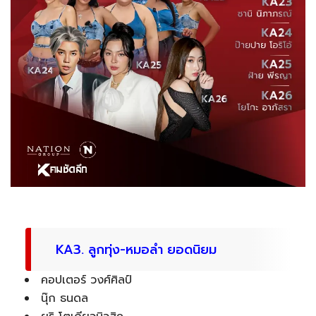
KA3. ลูกทุ่ง-หมอลำ ยอดนิยม
คอปเตอร์ วงศ์ศิลป์
นุ๊ก ธนดล