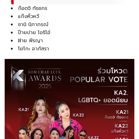
ก๊อตจิ ทัชชกร
แก๊งหิ้วหวี
ซานิ นิภาภรณ์
ป๊ายปาย โอริโอ้
ฝ้าย พีรญา
โยโกะ อาภัสรา