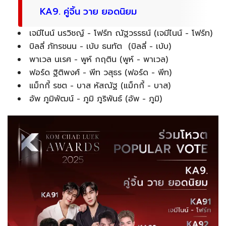
KA9. คู่จิ้น วาย ยอดนิยม
เจมีไนน์ นรวิชญ์ - โฟร์ท ณัฐวรรธน์ (เจมีไนน์ - โฟร์ท)
บิลลี่ ภัทรชนน - เบ้บ ธนทัต (บิลลี่ - เบ้บ)
พาเวล นเรศ - พูห์ กฤติน (พูห์ - พาเวล)
ฟอร์ด ฐิติพงศ์ - พีท วสุธร (ฟอร์ด - พีท)
แม็กกี้ รชต - บาส หัสณัฐ (แม็กกี้ - บาส)
อัพ ภูมิพัฒน์ - ภูมิ ภูริพันธ์ (อัพ - ภูมิ)