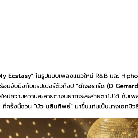
My Ecstasy"
ในรูปแบบเพลงแนวใหม่ R&B และ Hipho
้อมจับมือกับแรปเปอร์ตัวท็อป
"ดีเจอราร์ด (D Gerrard
พลงใหม่ความหวานละลายตาจนยากจะละสายตาไปได้ กับเพ
"
ที่ครั้งนี้ชวน
"บัว นลินทิพย์"
มาขึ้นแท่นเป็นนางเอกมิวส