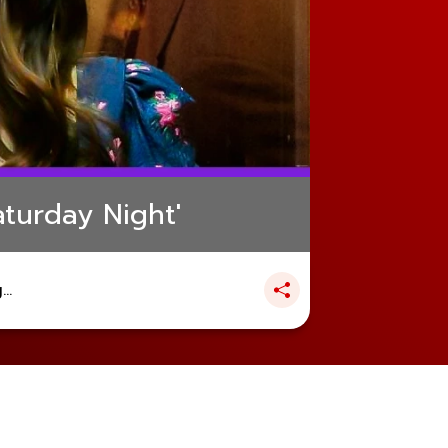
Saturday Night'
..