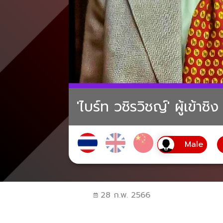
'ไบร์ท วชิรวิชญ์' ผู้เข้
28 ก.พ. 2566