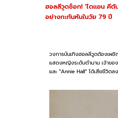
ฮอลลีวูดช็อก! 'ไดแอน คีต
อย่างกะทันหันในวัย 79 ปี
วงการบันเทิงฮอลลีวูดต้องเผชิญก
แสดงหญิงระดับตำนาน เจ้าของร
และ "Annie Hall" ได้เสียชีวิตล