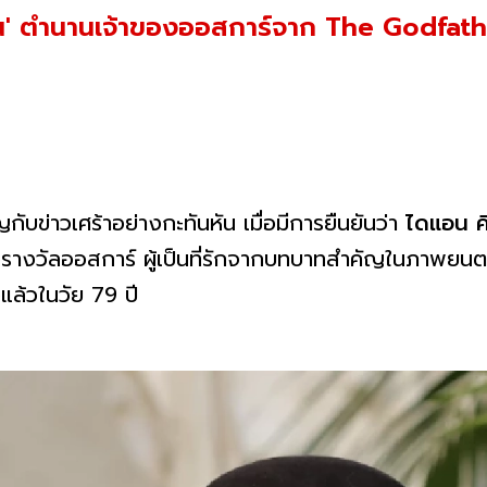
ัน' ตำนานเจ้าของออสการ์จาก The Godfathe
ับข่าวเศร้าอย่างกะทันหัน เมื่อมีการยืนยันว่า
ไดแอน คี
างวัลออสการ์ ผู้เป็นที่รักจากบทบาทสำคัญในภาพยน
งแล้วในวัย 79 ปี