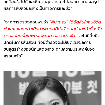
สะเทือนใจไปทั่วเอเชีย ล่าสุดตำรวจได้ออกมาแถลงสรุป
ผลการสืบสวนอย่างเป็นทางการและชี้ว่า
"จากการตรวจสอบพบว่า
"คิมแซรน" ได้ตัดสินใจจบชีวิต
ตัวเอง และจะดำเนินการตามคดีฆ่าตัวตายก่อนหน้านี้ หลัง
ตรวจสอบนั้นไม่พบจดหมายลาแต่อย่างใด
และไม่มีสิ่งผิด
ปกติในการสืบสวน ทั้งนี้ตำรวจจะไม่เปิดเผยผลการ
ชันสูตรร่างของนักแสดงสาว ตามความประสงค์ของ
ครอบครัว"