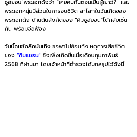
ซูฮยอน"พระเอกดังว่า "เคยคบกันตอนเป็นผู้เยาว์? และ
พระเอกหนุ่มมีส่วนในการจบชีวิต ลาโลกในวันเกิดของ
พระเอกดัง ด้านต้นสังกัดของ "คิมซูฮยอน"โต้กลับเช่น
กัน พร้อมจ่อฟ้อง
วันนี้คมชัดลึกบันเทิง
ขอพาไปย้อนถึงเหตุการเสียชีวิต
ของ
"คิมแซรน"
ซึ่งเพิ่งเกิดขึ้นเมื่อเดือนกุมภาพันธ์
2568 ที่ผ่านมา โดยเจ้าหน้าที่ตำรวจได้บทสรุปไว้ดังนี้