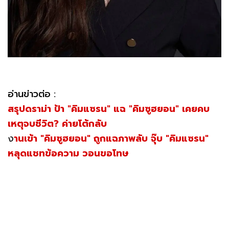
อ่านข่าวต่อ :
สรุปดราม่า ป้า "คิมแซรน" แฉ "คิมซูฮยอน" เคยคบ
เหตุจบชีวิต? ค่ายโต้กลับ
ง
านเข้า "คิมซูฮยอน" ถูกแฉภาพลับ จุ๊บ "คิมแซรน"
หลุดแชทข้อความ วอนขอโทษ