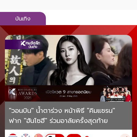
บันเทิง
"วอนบิน" น้ำตาร่วง หน้าพิธี "คิมแซรน"
ฟาก "ฮันโซฮี" ร่วมอาลัยครั้งสุดท้าย