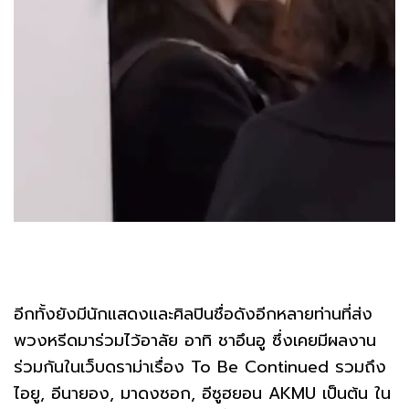
อีกทั้งยังมีนักแสดงและศิลปินชื่อดังอีกหลายท่านที่ส่ง
พวงหรีดมาร่วมไว้อาลัย อาทิ ชาอึนอู ซึ่งเคยมีผลงาน
ร่วมกันในเว็บดราม่าเรื่อง To Be Continued รวมถึง
ไอยู, อีนายอง, มาดงซอก, อีซูฮยอน AKMU เป็นต้น ใน