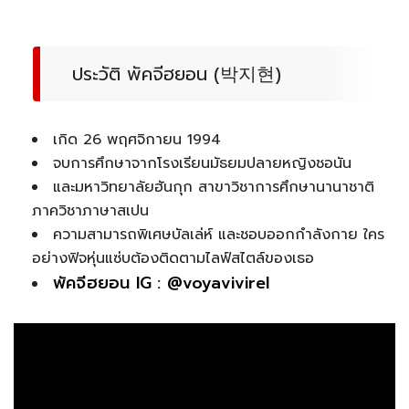
ประวัติ พัคจีฮยอน (박지현)
เกิด 26 พฤศจิกายน 1994
จบการศึกษาจากโรงเรียนมัธยมปลายหญิงชอนัน
และมหาวิทยาลัยฮันกุก สาขาวิชาการศึกษานานาชาติ
ภาควิชาภาษาสเปน
ความสามารถพิเศษบัลเล่ห์ และชอบออกกำลังกาย ใคร
อย่างฟิจหุ่นแซ่บต้องติดตามไลฟ์สไตล์ของเธอ
พัคจีฮยอน IG : @voyavivirel