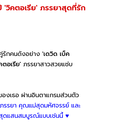
ี 'วิคตอเรีย' ภรรยาสุดที่รัก
คู่รักคนดังอย่าง
'เดวิด เบ็ค
ิคตอเรีย'
ภรรยาสาวสวยแซ่บ
ปีของเธอ ผ่านอินตาแกรมส่วนตัว
ิดภรรยา คุณแม่สุดมหัศจรรย์ และ
ุดแสนสมบูรณ์แบบเช่นนี้ ♥️