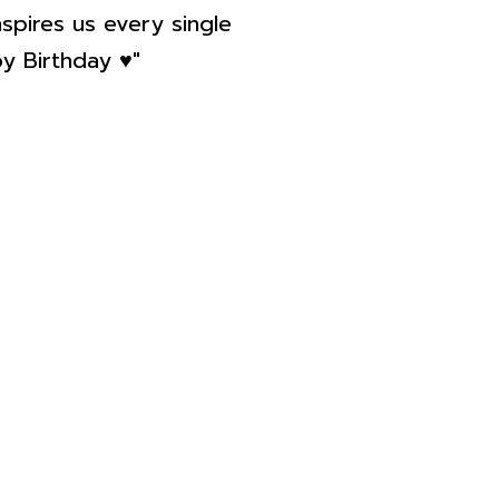
pires us every single
y Birthday ♥️"