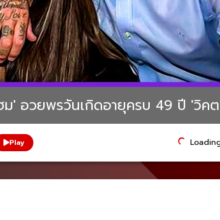
บ็คแฮม' อวยพรวันเกิดอายุครบ 49 ปี 'วิ
Loading.
Play