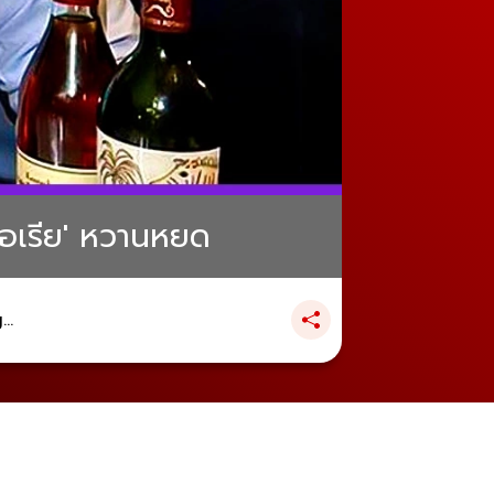
คตอเรีย' หวานหยด
..