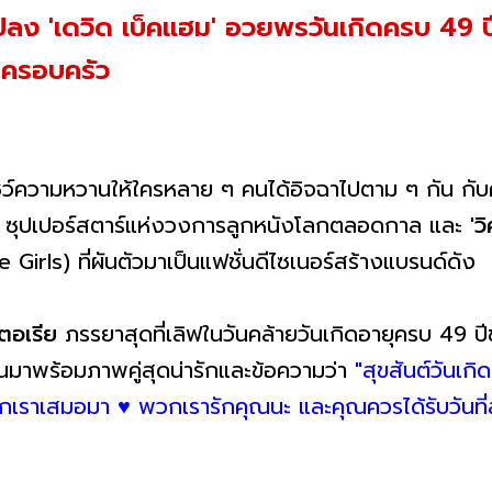
่ยนแปลง 'เดวิด เบ็คแฮม' อวยพรวันเกิดครบ 49 ป
้าครอบครัว
ะโชว์ความหวานให้ใครหลาย ๆ คนได้อิจฉาไปตาม ๆ กัน กับ
ษ ซุปเปอร์สตาร์แห่งวงการลูกหนังโลกตลอดกาล และ
'ว
 Girls) ที่ผันตัวมาเป็นแฟชั่นดีไซเนอร์สร้างแบรนด์ดัง
คตอเรีย
ภรรยาสุดที่เลิฟในวันคล้ายวันเกิดอายุครบ 49 
ผ่านมาพร้อมภาพคู่สุดน่ารักและข้อความว่า
"สุขสันต์วันเก
เราเสมอมา ♥️ พวกเรารักคุณนะ และคุณควรได้รับวันที่ส