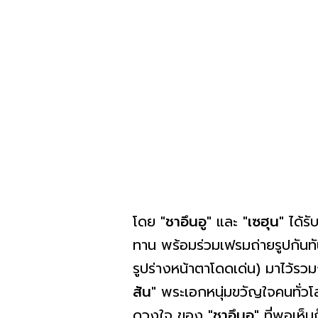
โดย
"ชาอึนอู"
และ
"เซฮุน"
ได้ร
ทาน พร้อมร่วมเฟรมถ่ายรูปกันทันที
รูปร่างหน้าตาโดดเด่น) มาไว้รวมก
สัน"
พระเอกหนุ่มขวัญใจคนทั่วโ
ดวงใจ ของ
"ชาอึนอู"
ที่พอเห็