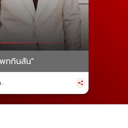
 แพททินสัน"
..