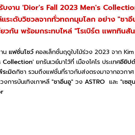
รับงาน 'Dior's Fall 2023 Men's Collectio
นหล่แระดับวิชวลจากทั่วทถกมุมโลก อย่าง "ชา
ียวกัน พร้อมกระทบไหล่ "โรเบิร์ต แพททินสัน
งาน
แฟชั่นโชว์
คอลเล็กชั่นฤดูใบไม้ร่วง 2023 จาก Kim Jo
s Collection'
ยกรันเวย์มาไว้ที่ เมืองไคโร ประเทศ
อียิปต
พีระมิด
กิซา รวมถึงแฟชั่นที่ราวกับส่งตรงมาจากอวกาศ พ
งวงการบันเทิงเกาหลี
"ชาอึนอู"
วง
ASTRO
และ
"เซฮุ
or