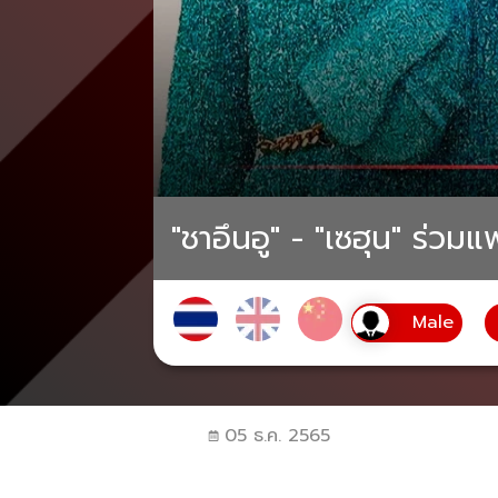
"ชาอึนอู" - "เซฮุน" ร่วมแ
05 ธ.ค. 2565