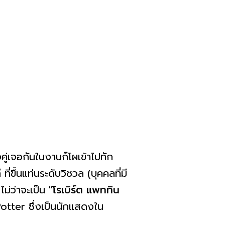
งคู่เจอกันในงานก็โผเข้าไปทัก
ี่ขึ้นแท่นระดับวิชวล (บุคคลที่มี
ไม่ว่าจะเป็น
"โรเบิร์ต แพททิน
Potter ซึ่งเป็นนักแสดงใน