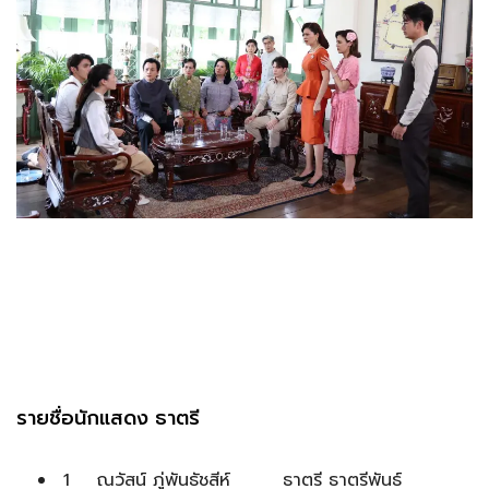
รายชื่อนักแสดง ธาตรี
1 ณวัสน์ ภู่พันธัชสีห์ ธาตรี ธาตรีพันธ์