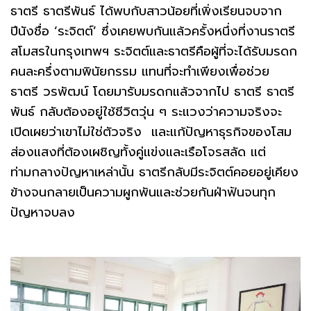
ธาตรี ธาตรีพันธ์ ได้พบกับสาวน้อยที่เพิ่งเรียนจบจาก
ปีนังชื่อ ‘ระจิตต์’ ซึ่งเคยพบกันแล้วครั้งหนึ่งที่งานราตรี
สโมสรในกรุงเทพฯ ระจิตต์และธาตรีคือผู้ที่จะได้รับมรดก
คนละครึ่งตามพินัยกรรม แทนที่จะทำเพียงเพื่อช่วย
ธาตรี วรพัฒน์ โดยมารับมรดกแล้วจากไป ธาตรี ธาตรี
พันธ์ กลับต้องอยู่ใช้ชีวิตวุ่น ๆ ระแวงว่าความจริงจะ
เปิดเผยว่าเขาไม่ใช่ตัวจริง และแก้ปัญหาธุรกิจของโสม
ส่องแสงที่ต้องเผชิญทั้งคู่แข่งและเรือโจรสลัด แต่
ท่ามกลางปัญหาเหล่านั้น ธาตรีกลับมีระจิตต์คอยอยู่เคียง
ข้างจนกลายเป็นความผูกพันและช่วยกันฝ่าฟันจนทุก
ปัญหาจบลง