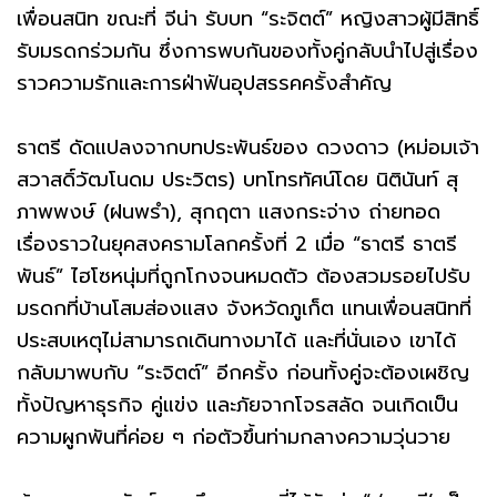
เพื่อนสนิท ขณะที่ จีน่า รับบท “ระจิตต์” หญิงสาวผู้มีสิทธิ์
รับมรดกร่วมกัน ซึ่งการพบกันของทั้งคู่กลับนำไปสู่เรื่อง
ราวความรักและการฝ่าฟันอุปสรรคครั้งสำคัญ
ธาตรี ดัดแปลงจากบทประพันธ์ของ ดวงดาว (หม่อมเจ้า
สวาสดิ์วัฒโนดม ประวิตร) บทโทรทัศน์โดย นิตินันท์ สุ
ภาพพงษ์ (ฝนพรำ), สุกฤตา แสงกระจ่าง ถ่ายทอด
เรื่องราวในยุคสงครามโลกครั้งที่ 2 เมื่อ “ธาตรี ธาตรี
พันธ์” ไฮโซหนุ่มที่ถูกโกงจนหมดตัว ต้องสวมรอยไปรับ
มรดกที่บ้านโสมส่องแสง จังหวัดภูเก็ต แทนเพื่อนสนิทที่
ประสบเหตุไม่สามารถเดินทางมาได้ และที่นั่นเอง เขาได้
กลับมาพบกับ “ระจิตต์” อีกครั้ง ก่อนทั้งคู่จะต้องเผชิญ
ทั้งปัญหาธุรกิจ คู่แข่ง และภัยจากโจรสลัด จนเกิดเป็น
ความผูกพันที่ค่อย ๆ ก่อตัวขึ้นท่ามกลางความวุ่นวาย