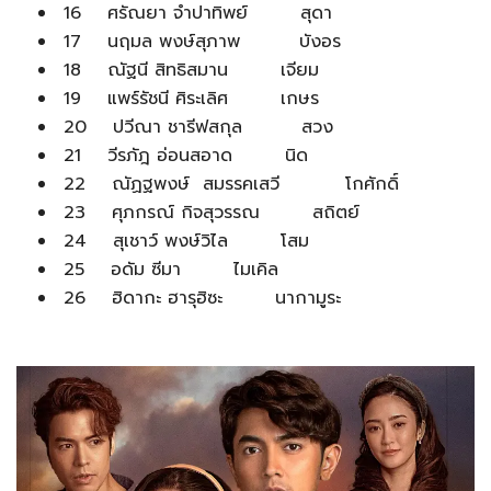
16 ศรัณยา จำปาทิพย์ สุดา
17 นฤมล พงษ์สุภาพ บังอร
18 ณัฐนี สิทธิสมาน เจียม
19 แพร์รัชนี ศิระเลิศ เกษร
20 ปวีณา ชารีฟสกุล สวง
21 วีรภัฎ อ่อนสอาด นิด
22 ณัฏฐพงษ์ สมรรคเสวี โกศักดิ์
23 ศุภกรณ์ กิจสุวรรณ สถิตย์
24 สุเชาว์ พงษ์วิไล โสม
25 อดัม ซีมา ไมเคิล
26 ฮิดากะ ฮารุฮิซะ นากามูระ