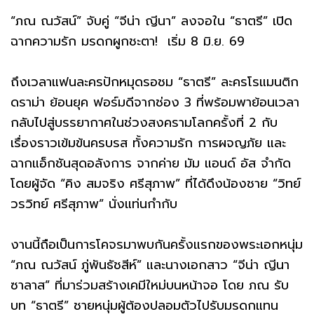
“ภณ ณวัสน์” จับคู่ “จีน่า ญีนา” ลงจอใน “ธาตรี” เปิด
ฉากความรัก มรดกผูกชะตา! เริ่ม 8 มิ.ย. 69
ถึงเวลาแฟนละครปักหมุดรอชม “ธาตรี” ละครโรแมนติก
ดราม่า ย้อนยุค ฟอร์มดีจากช่อง 3 ที่พร้อมพาย้อนเวลา
กลับไปสู่บรรยากาศในช่วงสงครามโลกครั้งที่ 2 กับ
เรื่องราวเข้มข้นครบรส ทั้งความรัก การผจญภัย และ
ฉากแอ็กชันสุดอลังการ จากค่าย มัม แอนด์ อัส จำกัด
โดยผู้จัด “คิง สมจริง ศรีสุภาพ” ที่ได้ดึงน้องชาย “วิทย์
วรวิทย์ ศรีสุภาพ” นั่งแท่นกำกับ
งานนี้ถือเป็นการโคจรมาพบกันครั้งแรกของพระเอกหนุ่ม
“ภณ ณวัสน์ ภู่พันธัชสีห์” และนางเอกสาว “จีน่า ญีนา
ซาลาส” ที่มาร่วมสร้างเคมีใหม่บนหน้าจอ โดย ภณ รับ
บท “ธาตรี” ชายหนุ่มผู้ต้องปลอมตัวไปรับมรดกแทน