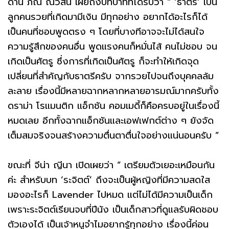
ด้าน ภณ ณวัสน์ เผยถึงบทบาทที่ได้รับว่า “ ‘ธาตรี’ เป็น
ลูกคนรวยที่เกิดมามีเงิน มีทุกอย่าง อยากได้อะไรก็ได้
เป็นคนที่ชอบพูดตรง ๆ โดยที่บางทีอาจจะไม่ได้สนใจ
ความรู้สึกของคนอื่น พูดแรงคนก็หมั่นไส้ คนไม่ชอบ จน
เกิดเป็นศัตรู ซึ่งการที่เกิดเป็นศัตรู ก็จะทำให้เกิดจุด
เปลี่ยนที่สำคัญกับธาตรีครับ จากรวยไปจนถึงบุคคลล้ม
ละลาย เรื่องนี้มีหลายฉากหลากหลายอารมณ์มากครับทั้ง
ดราม่า โรแมนติก แอ็กชัน คอมเมดี้ก็คือครบอยู่ในเรื่องนี้
หมดเลย อีกทั้งฉากแอ็กชันและเอฟเฟกต์ต่าง ๆ ยังจัด
เต็มสมจริงจนสร้างความตื่นตาตื่นใจอย่างแน่นอนครับ ”
ขณะที่ จีน่า ญีนา เปิดเผยว่า “ เตรียมตัวเยอะเหมือนกัน
ค่ะ สำหรับบท ‘ระจิตต์’ ถึงจะเป็นผู้หญิงที่มีความสดใส
มองอะไรก็ Lavender ไปหมด แต่ไม่ได้มีความเป็นเด็ก
เพราะระจิตต์เรียนจบที่ปีนัง เป็นเด็กสาวที่ดูแลรับผิดชอบ
ตัวเองได้ เป็นเจ้าหนูจำไมอยากรู้ทุกอย่าง เรื่องนี้ค่อน