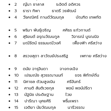
2 ญีนา ซาลาส ระจิตต์ อดิศวร
3 ธารา ทิพา ธาตรี วรพัฒน์
4 วีรคณิศร์ กานต์วัฒนกุล บัณฑิต เทพทัต
5 พริมา พันธุ์เจริญ ศศิธร แก้วกานต์
6 สุริยนต์ อรุณวัฒนกูล วิจารณ์ บูรณนิจ
7 มณีรัตน์ ธรรมมณีวงศ์ เฟื่องฟ้า ศรีสว่าง
8 สรวงสุดา ลาวัณย์ประเสริฐ เพทาย ศรีสว่าง
9 ดนัย จารุจินดา จางกงเฉิง
10 เปรมณัช สุวรรณานนท์ ขจร พิทักษ์ถิ่น
11 นิศาชล ต้วมสูงเนิน ศรีจันทร์
12 ศานติ สันติเวชกุล พจน์ พจน์ปรีดา
13 นัฐนิช ประดิษฐาน ไวย
14 ปารีณา บุศยศิริ พริ้มเพรา
15 เจติยา นัยวัฒนกุล นารีวรรณ