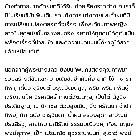
ข้างท้าทายมากด้วยบทที่ได้รับ ด้วยเรื่องราวต่าง ๆ เราก็
มีไปเรียนขี่ม้าเพิ่มเติม รวมถึงการแต่งกายและทำผมที่มี
การเปลี่ยนแปลงตลอดทั้งเรื่อง เพื่อสะท้อนภาพหญิง
สาวในยุคสมัยนั้นอย่างสมจริง อยากให้ทุกคนได้ดูกันเป็น
พล็อตเรื่องที่น่าสนใจ และคิดว่าแนวแบบนี้ก็หาดูได้ยาก
แล้วเหมือนกัน”
นอกจากคู่พระนางแล้ว ยังขนทัพนักแสดงคุณภาพมา
ร่วมสร้างสีสันและความเข้มข้นอีกคับคั่ง อาทิ โบ๊ท ธารา
ทิพา, เดี่ยว สุริยนต์ อรุณวัฒนกูล, พริม พริมา พันธุ์
เจริญ, แม็ค วีรคณิศร์ กานต์วัฒนกุล, เป็นไต๋ นัฐนิช
ประดิษฐาน, เม นิศาชล ต้วมสูงเนิน, นิ้ง ศรัณยา จำปา
ทิพย์, กิก ดนัย จารุจินดา, น้ำฝน สรวงสุดา ลาวัณย์
ประเสิร์ฐ, สายไหม มณีรัตน์ ธรรมมณีวงศ์, ก้อย นฤมล
พงษ์สุภาพ, เป๊ก เปรมณัช สุวรรณานนท์, สุเชาว์ พงษ์