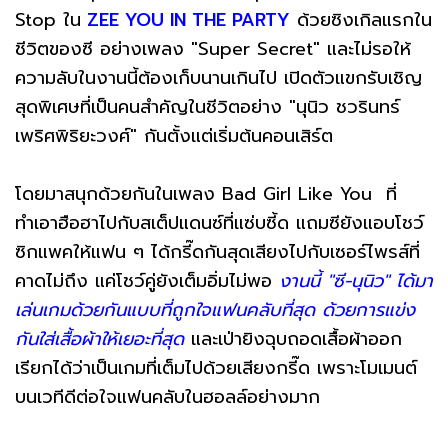
Stop ใน
ZEE YOU IN THE PARTY
ด้วยซิงเกิลแรกใน
ชีวิตของซี อย่างเพลง "Super Secret" และไม่รอให้
ความลับในงานนี้ต้องเก็บนานเกินไป เปิดตัวแขกรับเชิญ
สุดพิเศษที่เป็นคนสำคัญในชีวิตอย่าง "นุนิว ชวรินทร์
เพริศพิริยะวงศ์" กันตั้งแต่เริ่มต้นคอนเสิร์ต
โดยมาสนุกด้วยกันในเพลง Bad Girl Like You ที่
ทำเอาฮือฮาไปกับสเต็ปแดนซ์ที่แซ่บซี้ด แถมซียังแอบโชว์
ซิกแพคให้แฟน ๆ ได้กรี๊ดกันสุดเสียงไปกับเซอร์ไพรส์ที่
คาดไม่ถึง แค่โชว์คู่ยังเต็มอิ่มไม่พอ
งานนี้ "ซี-นุนิว" ได้มา
เล่นเกมด้วยกันแบบที่ถูกใจแฟนคลับที่สุด ด้วยการแข่ง
กันใส่เสื้อผ้าให้เยอะที่สุด
และเป่ายิงฉุบถอดเสื้อผ้าออก
เรียกได้ว่าเป็นเกมที่เต็มไปด้วยเสียงกรี๊ด เพราะโมเมนต์
บนเวทีดีต่อใจแฟนคลับในฮอลล์อย่างมาก