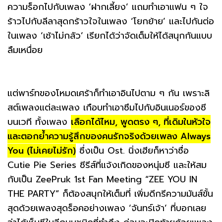
ความร็อกไปกับเพลง ‘ฝากเลี้ยง’ แถมทำเอาแฟน ๆ ใจ
ร้าวไปกับลีลาสุดกร้าวใจในเพลง ‘โยกย้าย’ และไปกันต่อ
ในเพลง ‘เช้าไม่กลัว’ เรียกได้ว่าจัดเต็มให้ได้สนุกกันแบบ
ลืมเหนื่อย
แต่พาร์ทของโหมดเศร้าก็ทำเอาอินไปตาม ๆ กัน เพราะลิ
สต์เพลงแต่ละเพลง เกือบทำเอาซึมไปกับอินเนอร์ของซี
บนเวที ทั้งเพลง
เลือกได้ไหม, พูดตรง ๆ, ที่เดิมในหัวใจ
และตอกย้ำความรู้สึกของคนรักจริงด้วยเพลง Always
You (ไม่เคยไม่รัก)
ซึ่งเป็น Ost. นิ่งเฮียก็หาว่าซื่อ
Cutie Pie Series ซีรีส์ที่แจ้งเกิดของหนุ่มซี และให้สม
กับเป็น ZeePruk 1st Fan Meeting “ZEE YOU IN
THE PARTY” ก็ต้องสนุกให้เต็มที่ เพิ่มดีกรีความมันส์ขั้น
สุดด้วยเพลงสุดร็อคอย่างเพลง ‘จันทร์เจ้า’ ที่บอกเลย