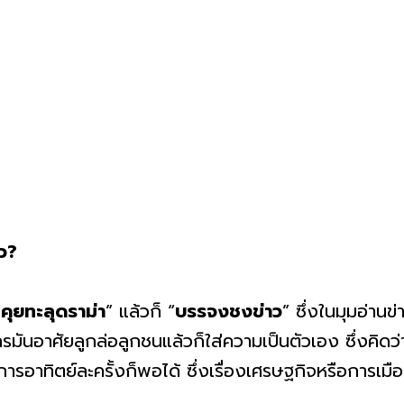
าว?
“
คุยทะลุดราม่า
” แล้วก็ “
บรรจงชงข่าว
” ซึ่งในมุมอ่าน
กรมันอาศัยลูกล่อลูกชนแล้วก็ใส่ความเป็นตัวเอง ซึ่งคิดว
ยการอาทิตย์ละครั้งก็พอได้ ซึ่งเรื่องเศรษฐกิจหรือการเมือง