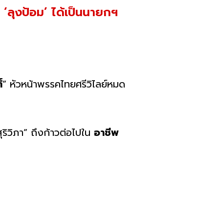
น ‘ลุงป้อม’ ได้เป็นนายกฯ
์
” หัวหน้าพรรคไทยศรีวิไลย์หมด
ุริวิภา” ถึงก้าวต่อไปใน
อาชีพ