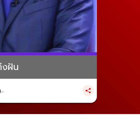
ถึงฝัน
..