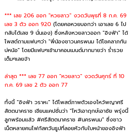
*** เลข 206 ออก "หวยลาว" งวดวันพุธที่ 8 ก.ค. 69
เลข 3 ตัว ออก 920
(โดยคอหวยบอกว่า เอาเลข 6 ไป
กลับได้เลข 9 นั่นเอง) ซึ่งหลังหวยลาวออก "อิงฟ้า" ได้
โพสต์ถามแฟนๆว่า "พี่น้องชาวนครพนม ได้โชคลาภกัน
บ่หน้อ" โดยมีแฟนๆเข้ามาคอมเมนต์มากมายว่า ร่ำรวย
เต็มๆเลยจ้า
ล่าสุด *** เลข 77 ออก "หวยลาว" งวดวันศุกร์ ที่ 10
ก.ค. 69 เลข 2 ตัว ออก 77
ทั้งนี้ "อิงฟ้า วราหะ" ได้โพสต์ภาพตัวเองไหว้พญาศรี
สัตตนาคราช เขียนแคปชั่นว่า "ไหว้เอาฤกษ์เอาชัย พรุ่งนี้
ลูกพร้อมแล้ว #ศรีสัตตนาคราช #นครพนม" ซึ่งชาว
เน็ตหลายคนโฟกัสควันธูปที่ลอยหัวกับใบหน้าของอิงฟ้า