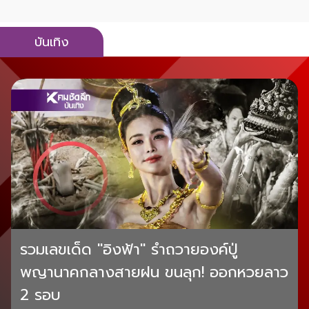
บันเทิง
รวมเลขเด็ด "อิงฟ้า" รำถวายองค์ปู่
พญานาคกลางสายฝน ขนลุก! ออกหวยลาว
2 รอบ