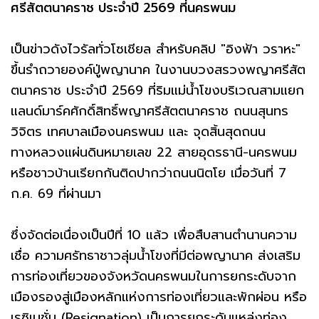
ศรีสัตตนาคราช ประจำปี 2569 ที่นครพนม
เป็นข่าวดังไวรัลทั่วโซเชียล สำหรับคลิป "อิงฟ้า วราหะ"
ขึ้นรำถวายองค์ปู่พญานาค ในงานบวงสรวงพญาศรีสัต
ตนาคราช ประจำปี 2569 ที่ริมแม่น้ำโขงบริเวณสามแยก
แลนด์มาร์คศักดิ์สิทธิ์พญาศรีสัตตนาคราช ถนนสุนทร
วิจิตร เทศบาลเมืองนครพนม และ จุดสิ้นสุดถนน
ทางหลวงแผ่นดินหมายเลข 22 สายอุดรธานี-นครพนม
หรือชาวบ้านเรียกกันติดปากว่าถนนนิตโย เมื่อวันที่ 7
ก.ค. 69 ที่ผ่านมา
ซึ่งจัดต่อเนื่องเป็นปีที่ 10 แล้ว เพื่อสืบสานตำนานความ
เชื่อ ความศรัทธาชาวลุ่มน้ำโขงที่มีต่อพญานาค ส่งเสริม
การท่องเที่ยวของจังหวัดนครพนมในการยกระดับจาก
เมืองรองสู่เมืองหลักแห่งการท่องเที่ยวและพักผ่อน หรือ
เรซิเนชั่น (Resignation) เป็นการยกระดับแหล่งท่อง