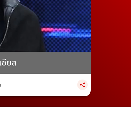
เชียล
..