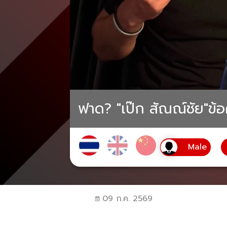
ฟาด? "เป๊ก สัณณ์ชัย"ข้อ
09 ก.ค. 2569