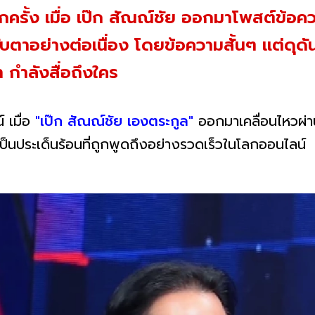
กครั้ง เมื่อ เป๊ก สัณณ์ชัย ออกมาโพสต์ข้อค
ับตาอย่างต่อเนื่อง โดยข้อความสั้นๆ แต่ดุด
า กำลังสื่อถึงใคร
์ เมื่อ
"เป๊ก สัณณ์ชัย เองตระกูล"
ออกมาเคลื่อนไหวผ่าน
ป็นประเด็นร้อนที่ถูกพูดถึงอย่างรวดเร็วในโลกออนไลน์