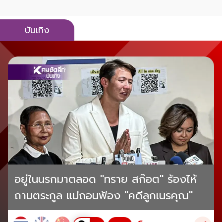
บันเทิง
อยู่ในนรกมาตลอด "ทราย สก๊อต" ร้องไห้
ถามตระกูล แม่ถอนฟ้อง "คดีลูกเนรคุณ"