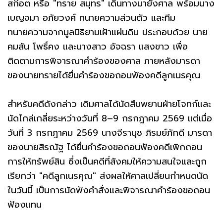
สก๊อต หรือ "ทราย สมุทร" เดินทางมายังศาล พร้อมนาง
เบญจมา อภัยวงศ์ ทนายความส่วนตัว และทีม
ทนายความจากมูลนิธิยามเฝ้าแผ่นดิน ประกอบด้วย นาย
คมสัน โพธิ์คง และนางสาว อัจฉรา แสงขาว เพื่อ
ติดตามการพิจารณาคำร้องของศาล ภายหลังมารดา
ของนายทรายได้ยื่นคำร้องขอถอนฟ้องคดีลูกเนรคุณ
สำหรับคดีดังกล่าว เดิมศาลได้นัดสืบพยานฝ่ายโจทก์และ
นัดไกล่เกลี่ยระหว่างวันที่ 8–9 กรกฎาคม 2569 แต่เมื่อ
วันที่ 3 กรกฎาคม 2569 นางจีรานุช ภิรมย์ภักดี มารดา
ของนายสิรณัฐ ได้ยื่นคำร้องขอถอนฟ้องคดีเพิกถอน
การให้ทรัพย์สิน ซึ่งเป็นคดีที่สังคมให้ความสนใจและถูก
เรียกว่า "คดีลูกเนรคุณ" ส่งผลให้ศาลเปลี่ยนกำหนดนัด
ในวันนี้ เป็นการนัดฟังคำสั่งและพิจารณาคำร้องขอถอน
ฟ้องแทน