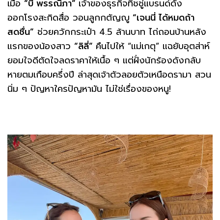
เมื่อ
“บี พรรณิภา”
เจ้าของธุรกิจทิชชู่แบรนด์ดัง
ออกโรงสะกิดสื่อ วอนลูกกตัญญู
“เจนนี่ ได้หมดถ้า
สดชื่น”
ช่วยควักกระเป๋า 4.5 ล้านบาท ไถ่ถอนบ้านหลัง
แรกของน้องสาว
“ลิลี่”
คืนไปให้ “แม่เกตุ” แฉยับอุตส่าห์
ยอมใจดีตัดใจลดราคาให้เนื้อ ๆ แต่ฝั่งนักร้องดังกลับ
หายตมเกือบครึ่งปี ล่าสุดเจ้าตัวลอยตัวเหนือดรามา สวน
นิ่ม ๆ ปัญหาใครปัญหามัน ไม่ใช่เรื่องของหนู!