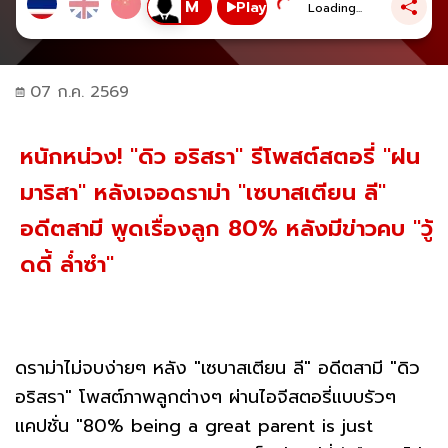
Play
Loading...
07 ก.ค. 2569
หนักหน่วง! "ดิว อริสรา" รีโพสต์สตอรี่ "ฝน
มาริสา" หลังเจอดราม่า "เซบาสเตียน ลี"
อดีตสามี พูดเรื่องลูก 80% หลังมีข่าวคบ "วู้
ดดี้ ล่ำซำ"
ดราม่าไม่จบง่ายๆ หลัง "เซบาสเตียน ลี" อดีตสามี "ดิว
อริสรา" โพสต์ภาพลูกต่างๆ ผ่านไอจีสตอรี่แบบรัวๆ
แคปชั่น "80% being a great parent is just