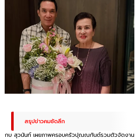
สรุปข่าวคมชัดลึก
กบ สุวนันท์ เผยภาพครอบครัวปุณณกันต์รวมตัวจัดงาน