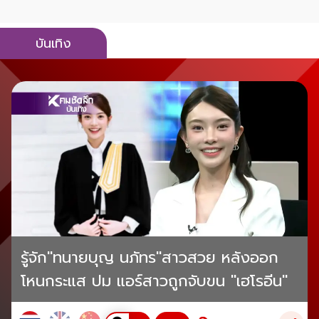
บันเทิง
รู้จัก"ทนายบุญ นภัทร"สาวสวย หลังออก
โหนกระแส ปม แอร์สาวถูกจับขน "เฮโรอีน"