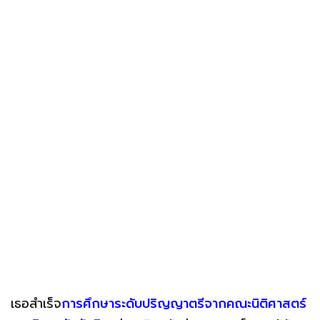
เธอสำเร็จ
การศึกษาระดับปริญญาตรีจากคณะนิติศาสตร์