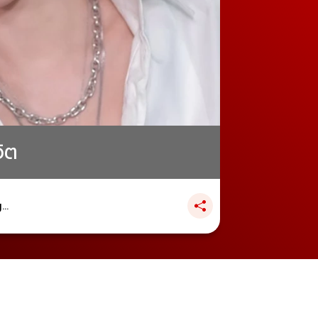
วิต
..