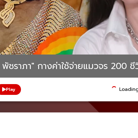
"อั้ม พัชราภา" กางค่าใช้จ่ายแมวจร 200 ชี
Loading.
Play