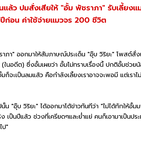
วนแล้ว ปมสั่งเสียให้ "อั้ม พัชราภา" รับเลี้ยง
ีก่อน ค่าใช้จ่ายแมวจร 200 ชีวิต
ราภา" ออกมาให้สัมภาษณ์ประเด็น "อุ๊บ วิริยะ" โพสต์สั่งเส
ในอดีต) ซึ่งอั้มเผยว่า อั้มไม่ทราบเรื่องนี้ ปกติอั้มช่
้มก็จะเป็นลมแล้ว คือกำลังเลี้ยงเราอาจจะพอมี แต่เราไม่ม
น "อุ๊บ วิริยะ" ได้ออกมาโต้ข่าวทันทีว่า "ไม่ได้ทักให้อั้ม
ิง เป็นปีแล้ว ช่วงที่เครียดๆและย่ำแย่ คนก็เอามาเป็นปร
รไป"