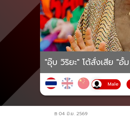
"อุ๊บ วิริยะ" โต้สั่งเสีย 
04 มิ.ย. 2569