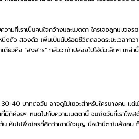
ยความที่เราเป็นคนใจกว้างและเมตตา ใครเจอลูกแมวจรตกท
หนึ่งตัว สองตัว เพิ่มเป็นนับร้อยชีวิตตลอดระยะเวลากว่า
ดียวคือ "สงสาร" กลัวว่าถ้าปล่อยไปไอ้ตัวเล็กๆ เหล่านี้
ะ 30-40 บาทต่อวัน อาจดูไม่เยอะสำหรับใครบางคน แต่เม
ี่มีก็ค่อยๆ หมดไปกับความเมตตานี้ จนถึงวันที่เราโพสต์ระ
น หันไปพึ่งใครที่คิดว่าเขามีใจบุญ มีหน้ามีตาในสังคม