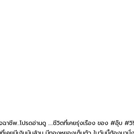
จฉาชีพ..โปรดอ่านดู ....ชีวิตที่เคยรุ่งเรือง ของ #อุ๊บ #ว
กคนที่เคยมีเงินนับล้าน มีทองหยองเต็มตัว ในวันนี้ต้องม