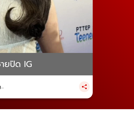
ชายปิด IG
..