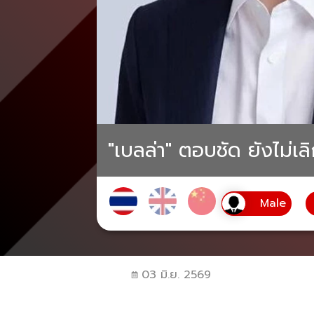
"เบลล่า" ตอบชัด ยังไม่เ
03 มิ.ย. 2569