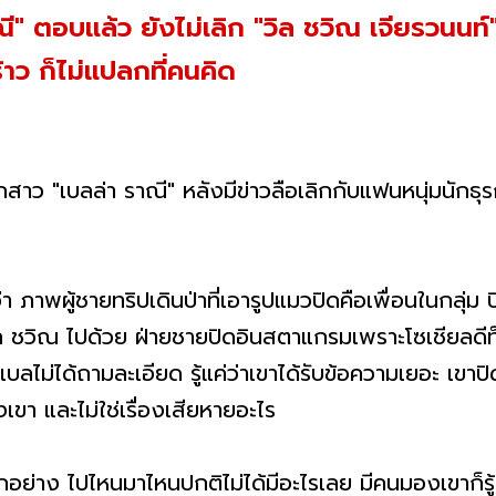
ณี" ตอบแล้ว ยังไม่เลิก "วิล ชวิณ เจียรวนน
้าว ก็ไม่แปลกที่คนคิด
าว "เบลล่า ราณี" หลังมีข่าวลือเลิกกับแฟนหนุ่มนักธุรก
ว
่า ภาพผู้ชายทริปเดินป่าที่เอารูปแมวปิดคือเพื่อนในกลุ่ม 
 วิล ชวิณ ไปด้วย ฝ่ายชายปิดอินสตาแกรมเพราะโซเชียลดีท
ี้เบลไม่ได้ถามละเอียด รู้แค่ว่าเขาได้รับข้อความเยอะ เขา
ขา และไม่ใช่เรื่องเสียหายอะไร
กอย่าง ไปไหนมาไหนปกติไม่ได้มีอะไรเลย มีคนมองเขาก็รู้ส