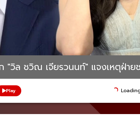
ลิก "วิล ชวิณ เจียรวนนท์" แจงเหตุฝ่าย
Loading.
Play