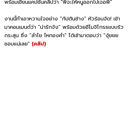
พร้อมเขียนแคปชั่นคลิปว่า "พี่จะให้หนูออกไปเจอพี่"
งานนี้ทำเอาหวานใจอย่าง "กัปตันช้าง" หัวร้อนจัด! เข้า
มาคอมเมนต์ว่า "น่ารักจัง" พร้อมด้วยอีโมจิโกรธแบบรัว
กระสุน ซึ่ง "ลำไย ไหทองคำ" ได้เข้ามาตอบว่า "งุ้ยยย
ชอบแน่เลย"
(คลิป)