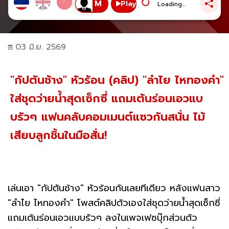
Play
Loading...
03 มิ.ย. 2569
"กัปตันช้าง" หัวร้อน (คลิป) "ลำไย ไหทองคำ"
ใส่ชุดว่ายน้ำสุดเซ็กซี่ แถมเต้นร่อนเอวแบ
บรัวๆ แฟนคลับคอมเมนต์แซวกันสนั่น ไม้
เสียบลูกชิ้นในมือสั่น!
เล่นเอา "กัปตันช้าง" หัวร้อนกันเลยทีเดียว หลังแฟนสาว
"ลำไย ไหทองคำ" โพสต์คลิปตัวเองใส่ชุดว่ายน้ำสุดเซ็กซี่
แถมเต้นร่อนเอวแบบรัวๆ ลงในเพจเฟซบุ๊กส่วนตัว