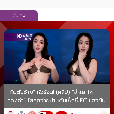
บันเทิง
"กัปตันช้าง" หัวร้อน! (คลิป) "ลำไย ไห
ทองคำ" ใส่ชุดว่ายน้ำ เต้นเซ็กซี่ FC แซวยับ