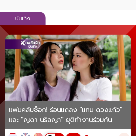
บันเทิง
แฟนคลับช็อก! ร่อนแถลง "แทน ดวงแก้ว"
และ "ญดา นริลญา" ยุติทำงานร่วมกัน