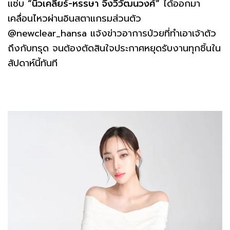
แซ่บ
“นิวเคลียร์-หรรษา จึงวิวัฒนวงศ์”
ได้ออกมา
เคลื่อนไหวผ่านอินสตาแกรมส่วนตัว
@newclear_hansa แจ้งข่าวอาการป่วยที่ทำเอาเจ้าตัว
ถึงกับทรุด จนต้องตัดสินใจประกาศหยุดรับงานทุกชิ้นใน
สัปดาห์นี้ทันที