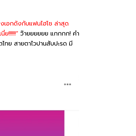
งเอกดังกับแฟนไฮโซ ล่าสุด
ย!!!!!!”
ว๊ายยยยยย แกกกก! คำ
เน็ตไทย สายตาไวปานสับปะรด มี