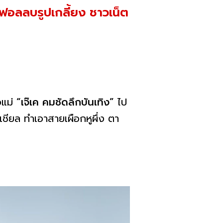
นฟอลลบรูปเกลี้ยง ชาวเน็ต
วแม่
“เจ๊เค คมชัดลึกบันเทิง”
ไป
ชียล ทำเอาสายเผือกหูผึ่ง ตา