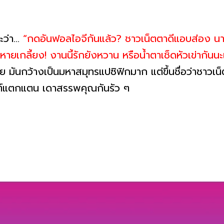
่า...
“กดอันฟอลไอจีกันแล้ว? ชาวเน็ตตาดีแอบส่อง นา
ายเกลี้ยง! งานนี้รักยังหวาน หรือน้ำตาเช็ดหัวเข่ากันนะเนี่
่ย มันกว้างเป็นมหาสมุทรแปซิฟิกมาก แต่ขึ้นชื่อว่าชาว
นต์แตกแตน เดาสรรพคุณกันรัว ๆ