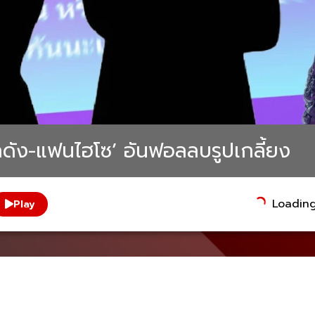
กดัง-แฟนไฮโซ’ อันฟอลลบรูปเกลี้ยง
Loading.
Play