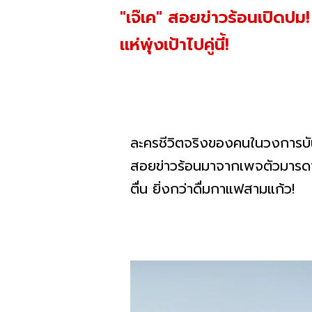
"เจ๊เค" สอยข่าวร้อนเปิดปม
แห่พุ่งเป้าไปคู่นี้!
ละครชีวิตจริงของคนในวงการบัน
สอยข่าวร้อนมาจากเพจตัวมารดาอ
ตื่น ยิ่งกว่าดื่มกาแฟสามแก้ว!