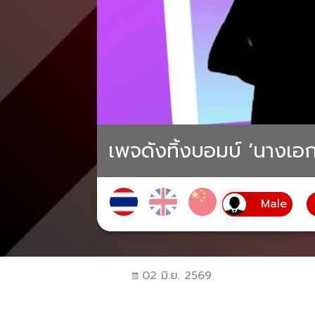
เพจดังทิ้งบอมบ์ ‘นางเอ
02 มิ.ย. 2569