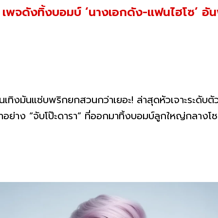
! เพจดังทิ้งบอมบ์ ‘นางเอกดัง-แฟนไฮโซ’ อั
เทิงมันแซ่บพริกยกสวนกว่าเยอะ! ล่าสุดหัวเจาะระดับตั
ย่าง “จับโป๊ะดารา” ที่ออกมาทิ้งบอมบ์ลูกใหญ่กลางโซเ