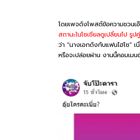
โดยเพจดังโพสต์ข้อความชวนเอ๊ะว
สถานะในโซเชียลดูเปลี่ยนไป รูปคู่ห
ว่า “นางเอกดังกับแฟนไฮโซ” เนี
หรือจะปล่อยผ่าน งานนี้คอมเม