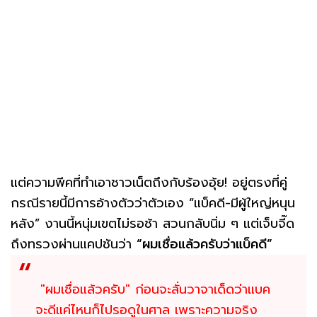
แต่ความพีคที่ทำเอาชาวเน็ตถึงกับร้องอุ้ย! อยู่ตรงที่คู่
กรณีรายนี้มีการอ้างตัวว่าตัวเอง “แบ็คดี-มีผู้ใหญ่หนุน
หลัง” งานนี้หนุ่มเขตไม่รอช้า สวนกลับนิ่ม ๆ แต่เจ็บจี๊ด
ถึงทรวงผ่านแคปชันว่า
“ผมเชื่อแล้วครับว่าแบ็คดี”
"ผมเชื่อแล้วครับ" ก่อนจะลั่นวาจาเด็ดว่าแบค
จะดีแค่ไหนก็ไปรอดูในศาล เพราะความจริง