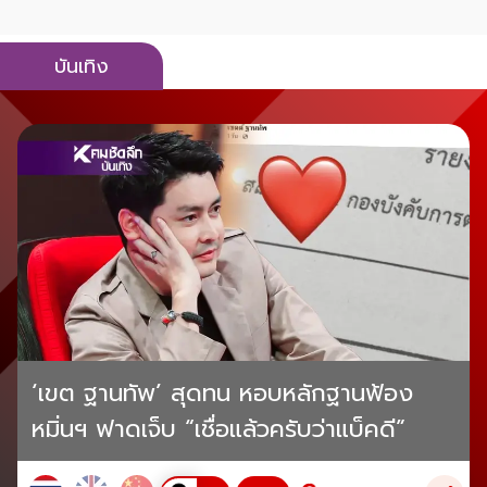
บันเทิง
‘เขต ฐานทัพ’ สุดทน หอบหลักฐานฟ้อง
หมิ่นฯ ฟาดเจ็บ “เชื่อแล้วครับว่าแบ็คดี”