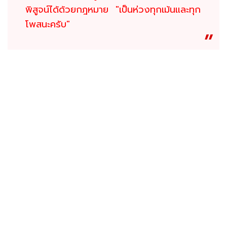
พิสูจน์ได้ด้วยกฎหมาย "เป็นห่วงทุกเม้นและทุก
โพสนะครับ"