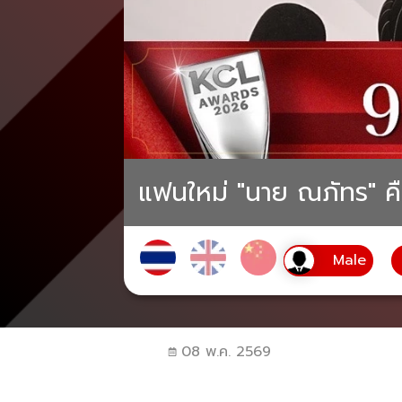
แฟนใหม่ "นาย ณภัทร" คื
08 พ.ค. 2569