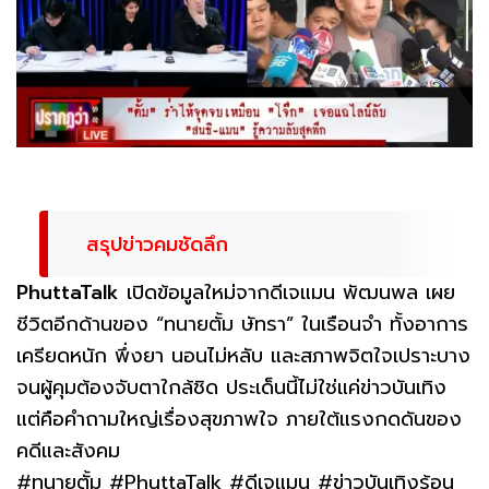
สรุปข่าวคมชัดลึก
PhuttaTalk
เปิดข้อมูลใหม่จากดีเจแมน พัฒนพล เผย
ชีวิตอีกด้านของ “ทนายตั้ม ษัทรา” ในเรือนจำ ทั้งอาการ
เครียดหนัก พึ่งยา นอนไม่หลับ และสภาพจิตใจเปราะบาง
จนผู้คุมต้องจับตาใกล้ชิด ประเด็นนี้ไม่ใช่แค่ข่าวบันเทิง
แต่คือคำถามใหญ่เรื่องสุขภาพใจ ภายใต้แรงกดดันของ
คดีและสังคม
#ทนายตั้ม #PhuttaTalk #ดีเจแมน #ข่าวบันเทิงร้อน