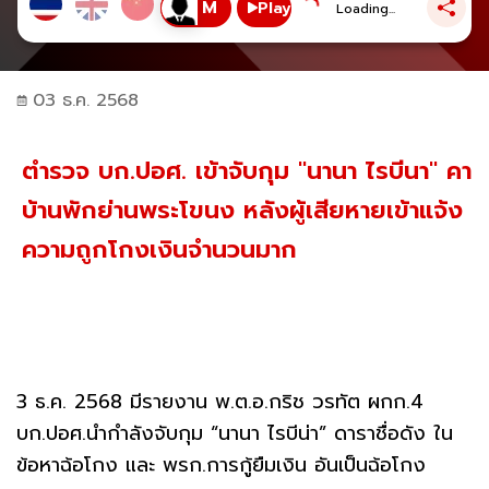
Play
Loading...
03 ธ.ค. 2568
ตำรวจ บก.ปอศ. เข้าจับกุม "นานา ไรบีนา" คา
บ้านพักย่านพระโขนง หลังผู้เสียหายเข้าแจ้ง
ความถูกโกงเงินจำนวนมาก
3 ธ.ค. 2568 มีรายงาน พ.ต.อ.กริช วรทัต ผกก.4
บก.ปอศ.นำกำลังจับกุม “นานา ไรบีน่า” ดาราชื่อดัง ใน
ข้อหาฉ้อโกง และ พรก.การกู้ยืมเงิน อันเป็นฉ้อโกง