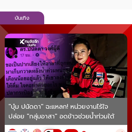
บันเทิง
"บุ๋ม ปนัดดา" ฉะแหลก! หน่วยงานไร้ใจ
ปล่อย "กลุ่มอาสา" อดข้าวช่วยน้ำท่วมใต้