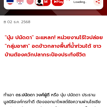
Play
Loading...
02 ธ.ค. 2568
"บุ๋ม ปนัดดา" ฉะแหลก! หน่วยงานไร้ใจปล่อย
"กลุ่มอาสา" อดข้าวกลางพื้นที่น้ำท่วมใต้ ชาว
บ้านต้องควักปลากระป๋องประทังชีวิต
ทำเอา
ดร.ปนัดดา วงศ์ผู้ดี
หรือ บุ๋ม ปนัดดา ประธาน
มูลนิธิองค์กรทำดี ต้องออกมาโพสต์ข้อความผ่านโซเชีย