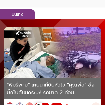
บันเทิง
"พิมรี่พาย" เผยนาทีบีบหัวใจ "คุณพ่อ" ซิ่ง
บิ๊กไบค์ชนกระบะ! รถขาด 2 ท่อน