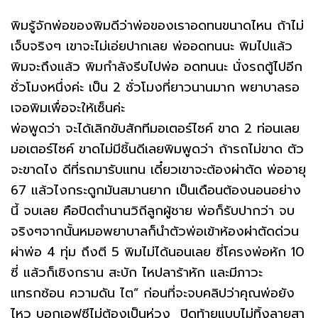
พิมรู้จักพ่อของพิมดีว่าพ่อของเราอดทนขนาดไหน ถ้าไม่
เจ็บจริงๆ เขาจะไม่เอ่ยปากเลย พ่ออดทนนะ พิมไปแล้ว
พิมจะถึงแล้ว พิมกำลังรีบไปพ่อ อดทนนะ นั่งรถตู้ไปอีก
ชั่วโมงหนึ่งค่ะ เป็น 2 ชั่วโมงที่ยาวนานมาก พยาบาลรอ
เจอพิมเพื่อจะให้เซ็นค่ะ
พ่อพูดว่า จะได้เลิกขับสักทีมอเตอร์ไซค์ ขาด 2 ท่อนเลย
มอเตอร์ไซค์ ขาดไม่มีชิ้นดีเลยพิมพูดว่า ถ้ารถไม่ขาด ตัว
จะขาดไง ดีที่รถมารับแทน เดี๋ยวเขาจะต้องผ่าตัด พ่ออายุ
67 แล้วไงกระดูกมันสมานยาก เป็นเดือนต้องนอนอย่าง
นี้ จบเลย คือปิดตำนานวิถีลูกผู้ชาย พ่อก็รับปากว่า จบ
จริงๆจากนั้นหมอพยาบาลก็นำตัวพ่อเข้าห้องผ่าตัดด่วน
ผ่าพ่อ 4 ทุ่ม ถึงตี 5 พิมไม่ได้นอนเลย ซี่โครงพ่อหัก 10
ซี่ แล้วก็เชิงกราน สะบัก ไหปลาร้าหัก และมีภาวะ
แทรกซ้อน ความดัน ไต” ก่อนที่จะจบคลิปว่าคุณพ่อยัง
ไหว บอกเอฟซีไม่ต้องเป็นห่วง ปิดท้ายแบบไม่ทิ้งลายสา