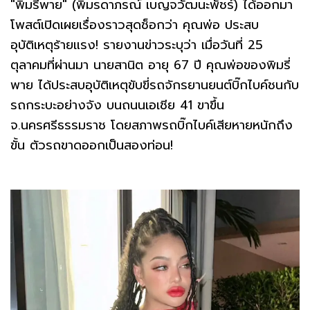
"พิมรี่พาย" (พิมรดาภรณ์ เบญจวัฒนะพัชร์) ได้ออกมา
โพสต์เปิดเผยเรื่องราวสุดช็อกว่า คุณพ่อ ประสบ
อุบัติเหตุร้ายแรง! รายงานข่าวระบุว่า เมื่อวันที่ 25
ตุลาคมที่ผ่านมา นายสานิต อายุ 67 ปี คุณพ่อของพิมรี่
พาย ได้ประสบอุบัติเหตุขับขี่รถจักรยานยนต์บิ๊กไบค์ชนกับ
รถกระบะอย่างจัง บนถนนเอเชีย 41 ขาขึ้น
จ.นครศรีธรรมราช โดยสภาพรถบิ๊กไบค์เสียหายหนักถึง
ขั้น ตัวรถขาดออกเป็นสองท่อน!