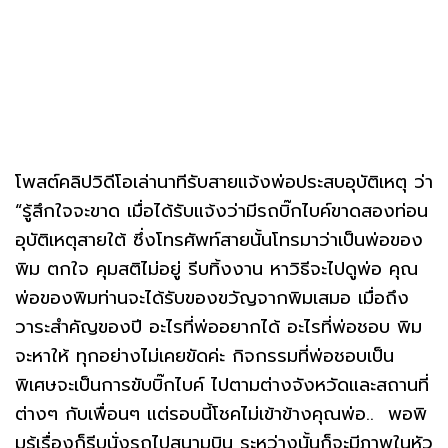
โพสต์คลิปวิดีโอเล่านาทีรับสายแจ้งพ่อประสบอุบัติเหตุ ว่า
“รู้สึกใจจะขาด เมื่อได้รับแจ้งว่ามีรถบิ๊กไบค์ขาดสองท่อน
อุบัติเหตุสายใต้ ซึ่งโทรศัพท์สายนั้นโทรมาว่าเป็นพ่อของ
พิม ตกใจ คุมสติไม่อยู่ รีบทิ้งงาน หาวิธีจะไปดูพ่อ คุณ
พ่อของพิมท่านจะได้รับของขวัญจากพิมเสมอ เมื่อถึง
วาระสำคัญของปี อะไรที่พ่ออยากได้ อะไรที่พ่อชอบ พิม
จะหาให้ ทุกอย่างไม่เคยขัดค่ะ กิจกรรมที่พ่อชอบเป็น
พิเศษจะเป็นการขับบิ๊กไบค์ ไปตามต่างจังหวัดและสถานที่
ต่างๆ กับเพื่อนๆ แต่รอบนี้โชคไม่เข้าข้างคุณพ่อ.. พอพิ
มรู้เรื่องก็รีบนั่งรถไปสนามบิน ระหว่างนั้นก็จะมีภาพในหัว