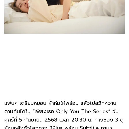
แฟนๆ เตรียมหมอน ผ้าห่มให้พร้อม แล้วไปสวีทหวาน
ตามกันได้ใน “เพียงเธอ Only You The Series” วัน
ศุกร์ที่ 5 กันยายน 2568 เวลา 20.30 น. ทางช่อง 3 ดู
ย้อนหลังทั่วโลกทาง 3Plus พร้อม Subtitle ภาษา