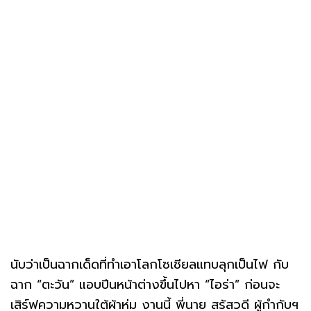
นับว่าเป็นฉากเด็ดที่ทำเอาโลกโซเชียลแทบลุกเป็นไฟ กับ
ฉาก “ตะวัน” แอบปีนหน้าต่างขึ้นไปหา “ไอร่า” ก่อนจะ
เสิร์ฟความหวานใต้ผ้าห่ม งานนี้ พี่นาย สรัสวดี ผู้กำกับฯ