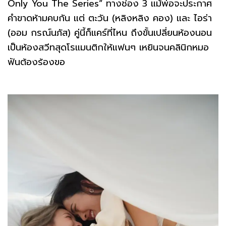
Only You The Series” ทางช่อง 3 แม้พ่อจะประกาศ
คำขาดห้ามคบกัน แต่ ตะวัน (หลิงหลิง คอง) และ ไอร่า
(ออม กรณ์นภัส) คู่นี้ก็แคร์ที่ไหน ถึงขั้นเปลี่ยนห้องนอน
เป็นห้องสวีทสุดโรแมนติกให้แฟนๆ เหยินจนคลินิกหมอ
ฟันต้องร้องขอ