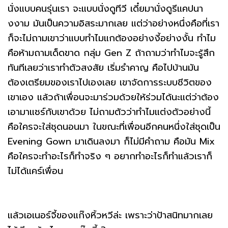
นั่งแบบคนรุ่นเรา จะแบบนั่งดูทีวี เดี๋ยมานั่งดูรีแคปนา
งงาม มันเป็นความอิสระมากเลย แต่ว่าอย่างหนึ่งคือที่เรา
ก็จะไม่ถามเขาว่าแบบทำไมแกต้องอย่างงี้อย่างงั้น ทำไม
คือห้ามถามเด็ดขาด กลุ่ม Gen Z ถ้าถามว่าทำไมจะรู้สึก
ทันทีเลยว่าเราทำตัวสงสัย เริ่มรำคาญ คือไปบ้านมัน
ต้องเตรียมของเราไปเองเลย เขาจัดการระบบชีวิตของ
เขาเอง แล้วถ้าเพื่อนจะมาร่วมด้วยให้ร่วมได้นะแต่ว่าต้อง
เอามาแชร์กับเขาด้วย ไม่ถามตัวว่าทำไมแต่งตัวอย่างนี้
คือใครจะใส่ชุดนอนมา ในขณะที่เพื่อนอีกคนหนึ่งใส่ชุดเป็น
Evening Gown มาเดินลงมา ก็ไม่มีคำถาม คือมัน Mix
คือใครจะทำอะไรก็ทำจริง ๆ อยากทำอะไรก็ทำแล้วเราก็
ไม่ได้แคร์เพื่อน
แล้วเอเนอร์จี้ของแก๊งหิ้วหวีล่ะ เพราะว่าป้าสนิทมากเลย