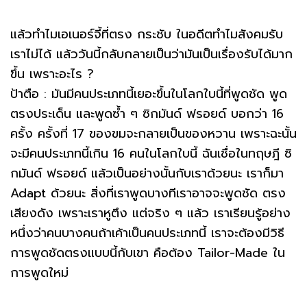
แล้วทำไมเอเนอร์จี้ที่ตรง กระชับ ในอดีตทำไมสังคมรับ
เราไม่ได้ แล้ววันนี้กลับกลายเป็นว่ามันเป็นเรื่องรับได้มาก
ขึ้น เพราะอะไร ?
ป้าตือ : มันมีคนประเภทนี้เยอะขึ้นในโลกใบนี้ที่พูดชัด พูด
ตรงประเด็น และพูดซ้ำ ๆ ซิกมันด์ ฟรอยด์ บอกว่า 16
ครั้ง ครั้งที่ 17 ของขมจะกลายเป็นของหวาน เพราะฉะนั้น
จะมีคนประเภทนี้เกิน 16 คนในโลกใบนี้ ฉันเชื่อในทฤษฎี ซิ
กมันด์ ฟรอยด์ แล้วเป็นอย่างนั้นกับเราด้วยนะ เราก็มา
Adapt ด้วยนะ สิ่งที่เราพูดบางทีเราอาจจะพูดชัด ตรง
เสียงดัง เพราะเราหูตึง แต่จริง ๆ แล้ว เราเรียนรู้อย่าง
หนึ่งว่าคนบางคนถ้าเค้าเป็นคนประเภทนี้ เราจะต้องมีวิธี
การพูดชัดตรงแบบนี้กับเขา คือต้อง Tailor-Made ใน
การพูดใหม่