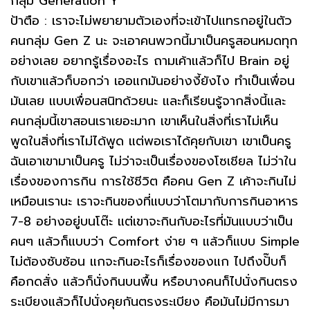
กลุ่ม Generation Y
ป้าตือ : เราจะไม่พยายามตัวเองที่จะเข้าไปแทรกอยู่ในตัว
คนกลุ่ม Gen Z นะ จะเอาคนพวกนี้มาเป็นครูสอนหมดทุก
อย่างเลย อยากรู้เรื่องอะไร ถามเค้าแล้วก็ไป Brain อยู่
กับเขาแล้วก็บอกว่า เออแกมันอย่างงี้ยังไง ทำเป็นเพื่อน
มันเลย แบบเพื่อนสนิทด้วยนะ และก็เรียนรู้จากสิ่งนี้และ
คนกลุ่มนี้เขาสอนเราเยอะมาก เขาเห็นในสิ่งที่เราไม่เห็น
พูดในสิ่งที่เราไม่ได้พูด แต่พอเราได้คุยกับเขา เขาเป็นครู
ฉันเอาเขามาเป็นครู ไม่ว่าจะเป็นเรื่องของโซเชียล ไม่ว่าใน
เรื่องของการกิน การใช้ชีวิต คือคน Gen Z เค้าจะกินไม่
เหมือนเรานะ เราจะกินของที่แบบว่าโตมากับการกินอาหาร
7-8 อย่างอยู่บนโต๊ะ แต่เขาจะกินกับอะไรที่มันแบบว่าเป็น
คนๆ แล้วก็แบบว่า Comfort ง่าย ๆ แล้วก็แบบ Simple
ไม่ต้องซับซ้อน แกจะกินอะไรก็เรื่องของแก ไปถึงปั๊บก็
คือกดสั่ง แล้วก็นั่งกินบนพื้น หรือบางคนก็ไปนั่งกินตรง
ระเบียงแล้วก็ไปนั่งคุยกันตรงระเบียง คือมันไม่มีการมา