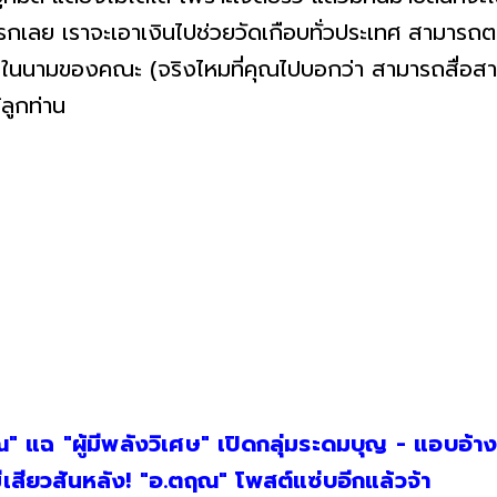
ต่แรกเลย เราจะเอาเงินไปช่วยวัดเกือบทั่วประเทศ สามารถ
นในนามของคณะ (จริงไหมที่คุณไปบอกว่า สามารถสื่อสารก
้ลูกท่าน
 แฉ "ผู้มีพลังวิเศษ" เปิดกลุ่มระดมบุญ - แอบอ้างเ
ีเสียวสันหลัง! "อ.ตฤณ" โพสต์แซ่บอีกแล้วจ้า