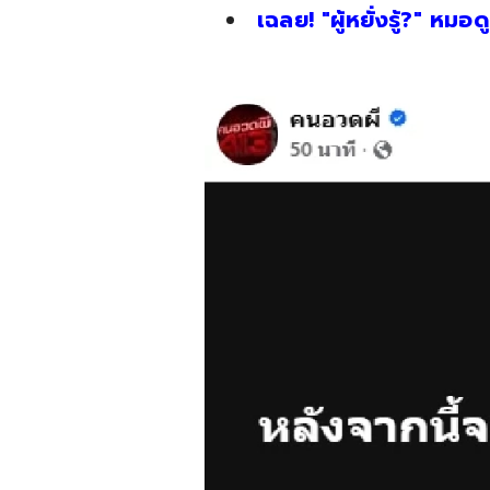
เฉลย! "ผู้หยั่งรู้?" หม