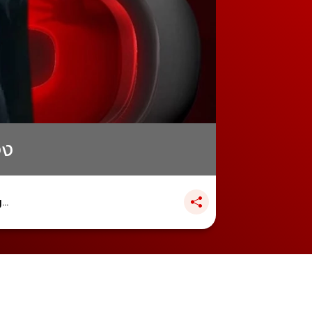
จง
..