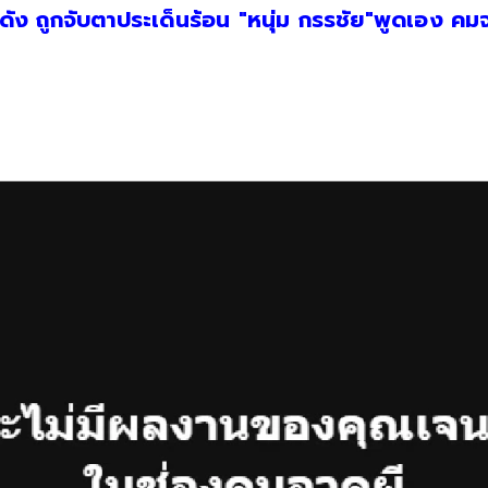
อดูดัง ถูกจับตาประเด็นร้อน "หนุ่ม กรรชัย"พูดเอง คม