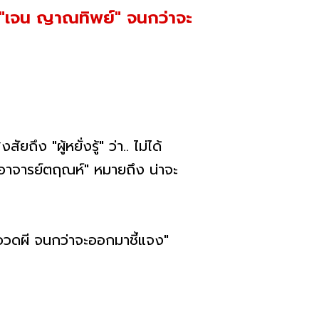
 "เจน ญาณทิพย์" จนกว่าจะ
ึง "ผู้หยั่งรู้" ว่า.. ไม่ได้
 "อาจารย์ตฤณห์" หมายถึง น่าจะ
อวดผี จนกว่าจะออกมาชี้แจง"