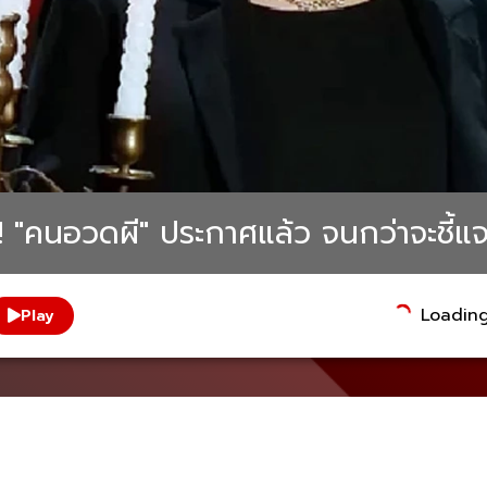
! "คนอวดผี" ประกาศแล้ว จนกว่าจะชี้แ
Loading.
Play