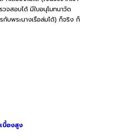
ตรวจสอบได้ มีใบอนุโมทนาวัด
ับพระนางเรือล่มได้) ก็จริง ก็
บื้องสูง