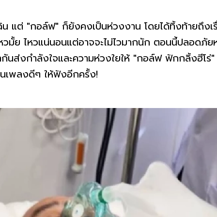
ิน แต่ "กอล์ฟ" ก็ยังคงเป็นห่วงงาน โดยได้ทิ้งท้ายถึง
วมั้ย ไหวแน่นอนแต่อาจจะไม่ไวมากนัก ตอนนี้ปลอดภัยหา
กันส่งกำลังใจและความห่วงใยให้ "กอล์ฟ ฟักกลิ้งฮีโร่
เพลงดีๆ ให้ฟังอีกครั้ง!