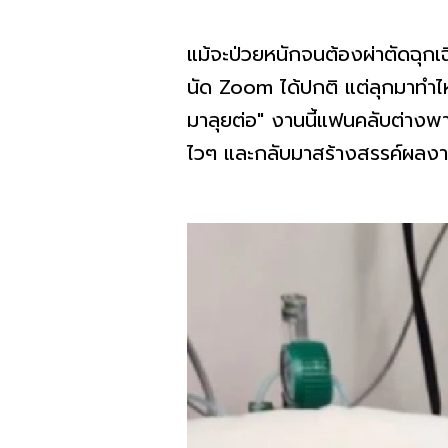
แม้จะป่วยหนักจนต้องผ่าตัดฉุกเฉ
นัด Zoom ได้ปกติ แต่ลุกมาทำไห
มาลุยต่อ" งานนี้แฟนคลับต่างพา
ไวๆ และกลับมาสร้างสรรค์ผลงาน