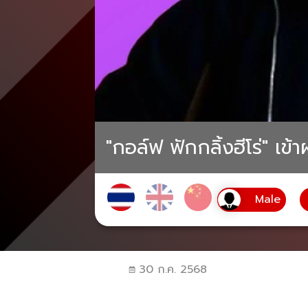
"กอล์ฟ ฟักกลิ้งฮีโร่" เข
30 ก.ค. 2568