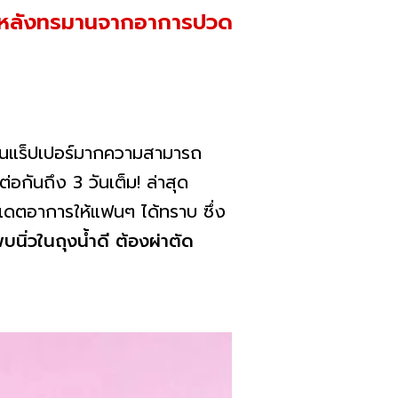
วน! หลังทรมานจากอาการปวด
ลปินแร็ปเปอร์มากความสามารถ
อกันถึง 3 วันเต็ม! ล่าสุด
เดตอาการให้แฟนๆ ได้ทราบ ซึ่ง
ิ่วในถุงน้ำดี ต้องผ่าตัด