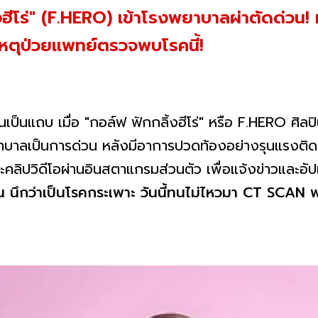
้งฮีโร่" (F.HERO) เข้าโรงพยาบาลผ่าตัดด่
าเหตุป่วยแพทย์ตรวจพบโรคนี้!
ป็นแถบ เมื่อ "กอล์ฟ ฟักกลิ้งฮีโร่" หรือ F.HERO ศิ
ยาบาลเป็นการด่วน หลังมีอาการปวดท้องอย่างรุนแรงติดต่
ลิปวิดีโอผ่านอินสตาแกรมส่วนตัว เพื่อแจ้งข่าวและอัป
นึกว่าเป็นโรคกระเพาะ วันนี้ทนไม่ไหวมา CT SCAN พบน