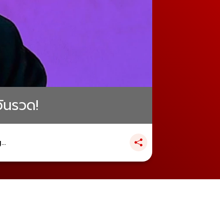
วันรวด!
..