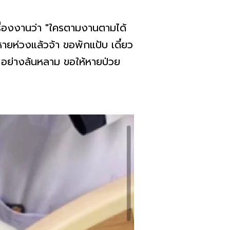
เรื่องงานว่า "ใครตามงานตามได้
ยห่วงแล้วจ้า ขอพักแป้บ เดี๋ยว
" อย่างล้นหลาม ขอให้หายป่วย