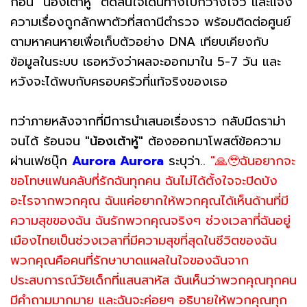
ก่อน "น้องเต้าหู้" ตัดสินใจเดินทางไปกวางโจว และแจ้ง
ความเรื่องถูกลักพาตัวที่สถานีตำรวจ พร้อมติดต่อศูนย์
ตามหาคนหายเพื่อเก็บตัวอย่าง DNA เทียบเคียงกับ
ข้อมูลในระบบ เธอหวังว่าผลจะออกมาใน 5-7 วัน และ
หวังจะได้พบกับครอบครัวที่แท้จริงของเธอ
ทว่าภายหลังจากที่มีการนำเสนอเรื่องราว กลับมีดราม่า
จนได้ ร้อนจน
"น้องเต้าหู้"
ต้องออกมาโพสต์ข้อความ
ผ่านเฟซบุ๊ก
Aurora Aurora
ระบุว่า..
"🙏🥹ฉันอยากจะ
ขอโทษแฟนคลับที่รักฉันทุกคน ฉันไม่ได้ตั้งใจจะปิดบัง
อะไรจากพวกคุณ ฉันแค่อยากให้พวกคุณได้เห็นด้านที่มี
ความสุขของฉัน ฉันรักพวกคุณจริงๆ ช่วงเวลาที่ฉันอยู่
เมืองไทยเป็นช่วงเวลาที่มีความสุขที่สุดในชีวิตของฉัน
พวกคุณคือคนที่รักษาบาดแผลในใจของฉันจาก
ประสบการณ์วัยเด็กที่แสนสาหัส ฉันเห็นว่าพวกคุณทุกคน
มีคำถามมากมาย และฉันจะค่อยๆ อธิบายให้พวกคุณทุก