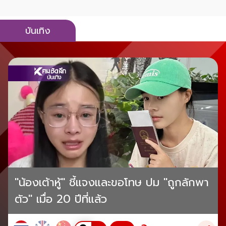
บันเทิง
"น้องเต้าหู้" ชี้แจงและขอโทษ ปม "ถูกลักพา
ตัว" เมื่อ 20 ปีที่แล้ว