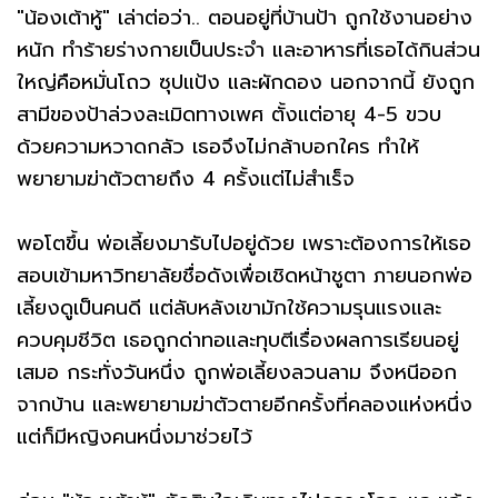
"น้องเต้าหู้" เล่าต่อว่า.. ตอนอยู่ที่บ้านป้า ถูกใช้งานอย่าง
หนัก ทำร้ายร่างกายเป็นประจำ และอาหารที่เธอได้กินส่วน
ใหญ่คือหมั่นโถว ซุปแป้ง และผักดอง นอกจากนี้ ยังถูก
สามีของป้าล่วงละเมิดทางเพศ ตั้งแต่อายุ 4-5 ขวบ
ด้วยความหวาดกลัว เธอจึงไม่กล้าบอกใคร ทำให้
พยายามฆ่าตัวตายถึง 4 ครั้งแต่ไม่สำเร็จ
พอโตขึ้น พ่อเลี้ยงมารับไปอยู่ด้วย เพราะต้องการให้เธอ
สอบเข้ามหาวิทยาลัยชื่อดังเพื่อเชิดหน้าชูตา ภายนอกพ่อ
เลี้ยงดูเป็นคนดี แต่ลับหลังเขามักใช้ความรุนแรงและ
ควบคุมชีวิต เธอถูกด่าทอและทุบตีเรื่องผลการเรียนอยู่
เสมอ กระทั่งวันหนึ่ง ถูกพ่อเลี้ยงลวนลาม จึงหนีออก
จากบ้าน และพยายามฆ่าตัวตายอีกครั้งที่คลองแห่งหนึ่ง
แต่ก็มีหญิงคนหนึ่งมาช่วยไว้