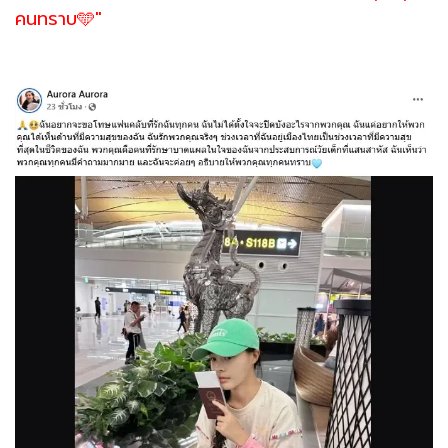
คนทราบ🩵"