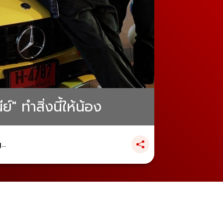
์" ทำสิ่งนี้ให้น้อง
..