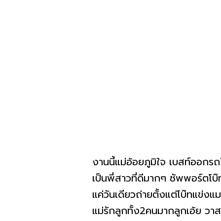
งานนี้แม่อ้อยภูมิใจ เบสท์ออก
เป็นพี่สาวที่ดีมากๆ ซัพพอร์ตโบ๊
แค่วันเดียวถ่ายตั้งแต่โบ๊ทแข่งแ
แม่รักลูกทั้ง2คนมากลูกเอ้ย ว