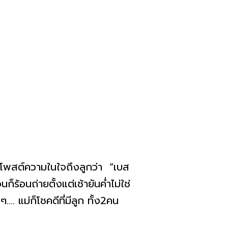
ดยโพสต์ความในใจถึงลูกว่า “เบส
็ร้อนถ่ายตั้งแต่เช้ายันค่ำไม่ใช่
…. แม่ก็โชคดีที่มีลูก ทั้ง2คน