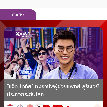
บันเทิง
"แจ็ค ไททัส" ทิ้งอาชีพผู้ช่วยแพทย์ สู่รันเวย์
ประกวดระดับโลก