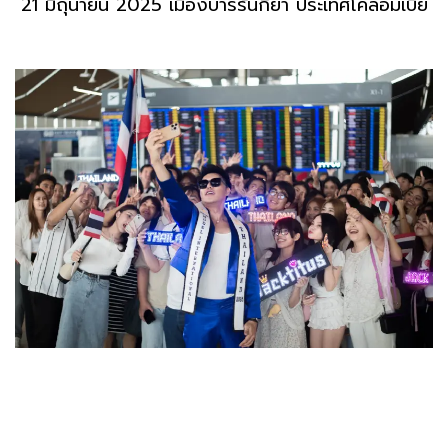
21 มิถุนายน 2025 เมืองบาร์รันกียา ประเทศโคลอมเบีย