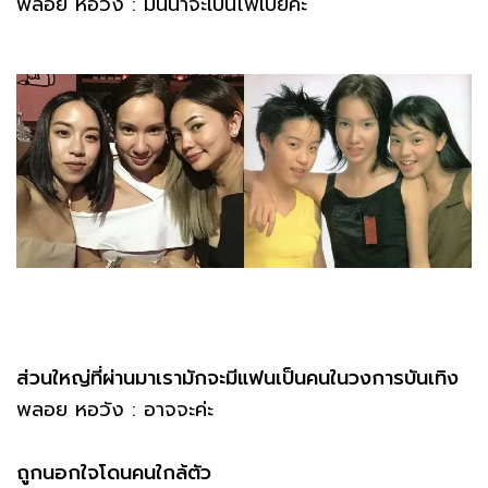
พลอย หอวัง : มันน่าจะเป็นโฟเบียค่ะ
ส่วนใหญ่ที่ผ่านมาเรามักจะมีแฟนเป็นคนในวงการบันเทิง
พลอย หอวัง : อาจจะค่ะ
ถูกนอกใจโดนคนใกล้ตัว