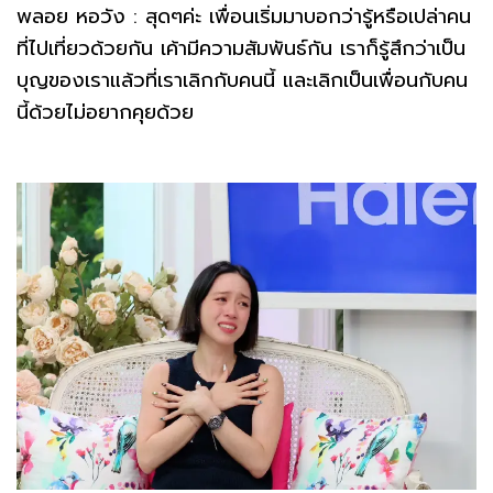
พลอย หอวัง : สุดๆค่ะ เพื่อนเริ่มมาบอกว่ารู้หรือเปล่าคน
ที่ไปเที่ยวด้วยกัน เค้ามีความสัมพันธ์กัน เราก็รู้สึกว่าเป็น
บุญของเราแล้วที่เราเลิกกับคนนี้ และเลิกเป็นเพื่อนกับคน
นี้ด้วยไม่อยากคุยด้วย