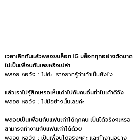
เวลาเลิกกันแล้วพลอยบล็อก IG บล็อกทุกอย่างตัดขาด
ไม่เป็นเพื่อนกันเลยหรือเปล่า
พลอย หอวัง : ไม่ค่ะ เราอยากรู้ว่าเค้าเป็นยังไง
แล้วเราไม่รู้สึกเหรอเห็นเค้าไปกับคนอื่นทำไมเค้าดีจัง
พลอย หอวัง : ไม่มีอย่างนั้นเลยค่ะ
พลอยเป็นเพื่อนกับแฟนเก่าได้ทุกคน เป็นได้จริงๆเหรอ
สามารถทำงานกับแฟนเก่าได้ด้วย
พลอย หอวัง : เป็นเพื่อนได้จริงๆค่ะ และทำงานอย่าง