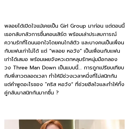
พลอยได้เปิดใจแม้เคยเป็น Girl Group มาก่อน แต่ตอนนี้
เธอกลับกลัวการขึ้นคอนเสิร์ต พร้อมเล่าประสบการณ์
ความรักที่โดนนอกใจโดยคนใกล้ตัว และบางคนเป็นเพื่อน
กับแฟนเก่าไม่ได้ แต่ “พลอย หอวัง” เป็นเพื่อนกับแฟน
เก่าได้เสมอ พร้อมเผยจังหวะตกหลุมรักหนุ่มมือกลอง
วง Three Man Down เป็นแบบนี้... การถูกเปรียบเทียบ
กับพี่สาวตลอดเวลา ทำให้มีช่วงเวลาหนึ่งที่ไม่สนิทกัน
แต่คำพูดอะไรของ "คริส หอวัง” ที่ช่วยฮีลใจและทำให้ทั้ง
คู่กลับมาสนิทกันมากขึ้น ?