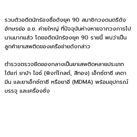
รวบตัวอดีตนักร้องชื่อดังยุค 90 สมาชิกวงดนตรีดัง
อักษรย่อ อ.ซ. ค่ายใหญ่ ที่ปัจจุบันห่างหายจากวงการไป
นานมากแล้ว โดยอดีตนักร้องยุค 90 รายนี้ พบว่าเป็น
ลูกค้ายาเสพติดของเครือข่ายดังกล่าว
ตำรวจตรวจยึดของกลางเป็นยาเสพติดหลายประเภท
ได้แก่ ยาบ้า ไอซ์ (พิงก์โกลด์, สีทอง) เอ็กซ์ตาซี เคตา
มีน และยาเอ็กซ์ตาซี หรือยาอี (MDMA) พร้อมอุปกรณ์
บรรจุ และเครื่องชั่ง