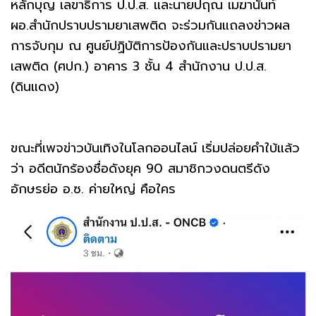
หลักบุญ เลขาธิการ ป.ป.ส. และนายปฤณ เมฆานันท์
ผอ.สำนักปราบปรามยาเสพติด จะร่วมกันแถลงข่าวผล
การจับกุม ณ ศูนย์ปฏิบัติการป้องกันและปราบปรามยา
เสพติด (ศปก.) อาคาร 3 ชั้น 4 สำนักงาน ป.ป.ส.
(ดินแดง)
ขณะที่เพจข่าวบันเทิงในโลกออนไลน์ เริ่มปล่อยคำใบ้แล้ว
ว่า อดีตนักร้องชื่อดังยุค 90 สมาชิกวงดนตรีดัง
อักษรย่อ อ.ซ. ค่ายใหญ่ คือใคร