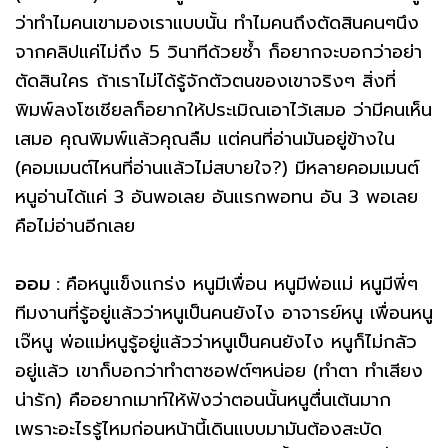
ว่าทำไมคนเขามองเราแบบนั้น ทำไมคนถึงตัดสินคนๆนึง
จากคลิปแค่ไม่ถึง 5 วินาทีด้วยซ้ำ ก็อยากจะบอกว่าอย่า
ตัดสินใคร ถ้าเราไม่ได้รู้จักตัวตนของเขาจริงๆ สิ่งที่
พิมพ์ลงโซเชียลก็อยากให้ประเมิณเอาไว้เสมอ ว่ามีคนเห็น
เสมอ คุณพิมพ์แล้วคุณลืม แต่คนที่อ่านมันอยู่ข้างใน
(คอมเมนต์ไหนที่อ่านแล้วไม่สบายใจ?) มีหลายคอมเมนต์
หนูอ่านได้แค่ 3 อันพอเลย อันแรกพอทน อัน 3 พอเลย
คือไม่อ่านอีกเลย
ออม :
คือหนูแข็งแกร่ง หนูมีเพื่อน หนูมีพ่อแม่ หนูมีพี่ๆ
ทีมงานที่รู้อยู่แล้วว่าหนูเป็นคนยังไง อาจารย์หนู เพื่อนหนู
เจ๊หนู พ่อแม่หนูรู้อยู่แล้วว่าหนูเป็นคนยังไง หนูก็ไม่กลัว
อยู่แล้ว เขาก็บอกว่าทำตาซอฟต์ๆหน่อย (ทำตา ทำเสียง
น่ารัก) คืออยากเมาท์ให้ฟังว่าตอนนั้นหนูตื่นเต้นมาก
เพราะอะไรรู้ไหมก่อนหน้านี้เดินแบบมามันต้องสะบัด