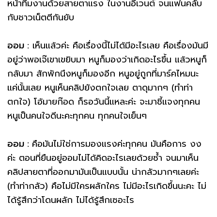
หน้าทีมงานด้วยสายตาแรง ในงานอีเวนต์ จนแฟนคลับ
กับชาวเน็ตตีกันยับ
ออม :
เห็นแล้วค่ะ คือเรื่องนี้ไม่ได้มีอะไรเลย คือเรื่องมันมี
อยู่ว่าพอเจ๊เขาเขยิบมา หนูก็มองว่าเกิดอะไรขึ้น แล้วหนูก็
กลับมา สักพักนึงหนูก็มองอีก หนูอยู่ถูกที่มาร์คไหมนะ
แค่นั้นเลย หนูเห็นคลิปยังตกใจเลย ตาดุมากๆ (ทำท่า
ตกใจ) โอ้มายก๊อด ก็รอวันนี้แหละค่ะ จะมาชี้แจงทุกคน
หนูเป็นคนใจดีนะคะทุกคน ทุกคนใจเย็นๆ
ออม :
คือมันไม่ใช่การมองแรงค่ะทุกคน มันคือการ งง
ค่ะ ตอนที่ยืนอยู่ออมไม่ได้คิดอะไรเลยด้วยซ้ำ จนมาเห็น
คลิปสายตาที่ออกมามันเป็นแบบนั้น น่ากลัวมากๆเลยค่ะ
(ทำท่ากลัว) คือไม่มีใครผลักใคร ไม่มีอะไรเกิดขึ้นนะคะ ไม่
ได้รู้สึกว่าโดนผลัก ไม่ได้รู้สึกเซอะไร