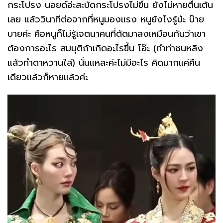
กระโปรง นอยด์อ่ะสะบัดกระโปรงไม่ขึ้น ยังไม่หายตื่นเต้น
เลย แล้ววินาทีต่อจากที่หนูมองแรง หนูยังไงรู้ป่ะ บ๊าย
บายค่ะ คือหนูก็ไม่รู้เจตนาคนที่ตัดมาลงเหมือนกันว่าเขา
ต้องการอะไร สมมุติถ้าเกิดอะไรขึ้น โอ๊ะ (ทำท่าชนหลิง
แล้วทำตาหวานใส่) นั่นแหละค่ะไม่มีอะไร คิดมากแค่คืน
เดียวแล้วก็หายแล้วค่ะ