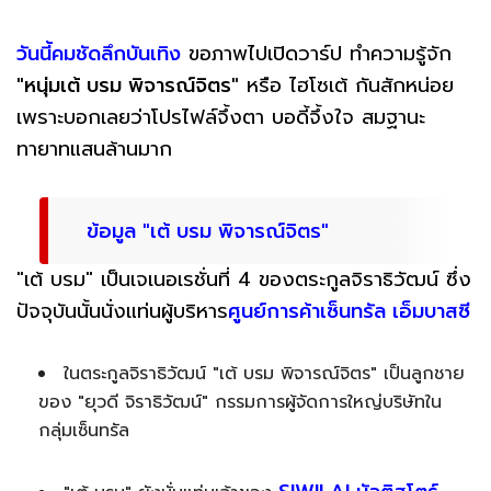
วันนี้คมชัดลึกบันเทิง
ขอภาพไปเปิดวาร์ป ทำความรู้จัก
"หนุ่มเต้ บรม พิจารณ์จิตร"
หรือ ไฮโซเต้ กันสักหน่อย
เพราะบอกเลยว่าโปรไฟล์จึ้งตา บอดี้จึ้งใจ สมฐานะ
ทายาทแสนล้านมาก
ข้อมูล "เต้ บรม พิจารณ์จิตร"
"เต้ บรม" เป็นเจเนอเรชั่นที่ 4 ของตระกูลจิราธิวัฒน์ ซึ่ง
ปัจจุบันนั้นนั่งแท่นผู้บริหาร
ศูนย์การค้าเซ็นทรัล เอ็มบาสซี
ในตระกูลจิราธิวัฒน์ "เต้ บรม พิจารณ์จิตร" เป็นลูกชาย
ของ "ยุวดี จิราธิวัฒน์" กรรมการผู้จัดการใหญ่บริษัทใน
กลุ่มเซ็นทรัล