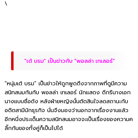
\
"เต้ บรม" เป็นข่าวกับ "พอลล่า เทเลอร์"
"หนุ่มเต้ บรม" เป็นข่าวให้ถูกพูดถึงจากภาพที่ดูมีความ
สนิทสนมกันกับ พอลล่า เทเลอร์ นักแสดง ดีกรีนางเอก
นางแบบชื่อดัง หลังฝ่ายหญิงนั้นตัดสินใจลดสถานะกับ
อดีตสามีนักธุรกิจ นั่นจึงมองว่านอกจากเรื่องงานแล้ว
อีกหนึ่งประเด็นความสนิทสนมอาจจะเป็นเรื่องของความค
ลิ๊กกันของทั้งคู่ก็เป็นไปได้