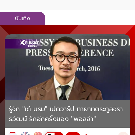
บันเทิง
รู้จัก "เต้ บรม" เปิดวาร์ป ทายาทตระกูลจิรา
ธิวัฒน์ รักอีกครั้งของ "พอลล่า"