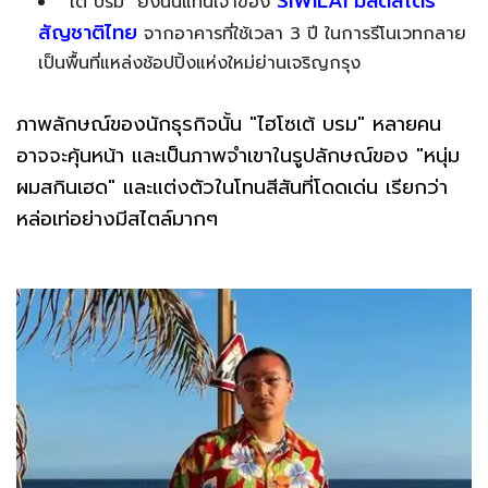
SIWILAI มัลติสโตร์
"เต้ บรม" ยังนั่นแท่นเจ้าของ
สัญชาติไทย
จากอาคารที่ใช้เวลา 3 ปี ในการรีโนเวทกลาย
เป็นพื้นที่แหล่งช้อปปิ้งแห่งใหม่ย่านเจริญกรุง
ภาพลักษณ์ของนักธุรกิจนั้น "ไฮโซเต้ บรม" หลายคน
อาจจะคุ้นหน้า และเป็นภาพจำเขาในรูปลักษณ์ของ "หนุ่ม
ผมสกินเฮด" และแต่งตัวในโทนสีสันที่โดดเด่น เรียกว่า
หล่อเท่อย่างมีสไตล์มากๆ