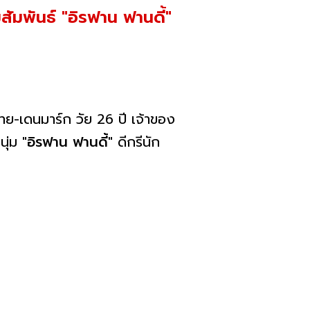
มพันธ์ "อิรฟาน ฟานดี้"
ย-เดนมาร์ก วัย 26 ปี เจ้าของ
นุ่ม
"อิรฟาน ฟานดี้"
ดีกรีนัก