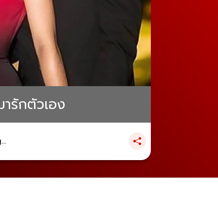
มารักตัวเอง
..