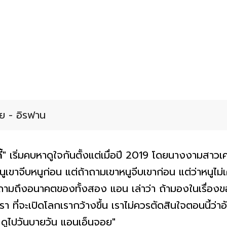
ีย - อิรฟาน
้"
เริ่มคบหาดูใจกันตั้งแต่เมื่อปี 2019 โดยนางงามสาวเค
หนูเขาจีบหนูก่อน แต่ถ้าถามเขาหนูจีบเขาก่อน แต่ว่าหนูไม
ามถึงอนาคตของทั้งสอง แอน เล่าว่า ถ้ามองในเรื่องขอ
รา ที่จะเปิดโลกเรากว้างขึ้น เราไม่ควรตัดสินใจตอนนี้ว่าอั
 ดูไปวันบายวัน แอนเอ็นจอย"