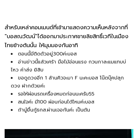
สำหรับเหล่าคอมเมนต์ที่เข้ามาแสดงความเห็นหลังจากที่
"บอสณวัฒน์"ได้ออกมาประกาศขายลิขสิทธิ์เวทีในเมือง
ไทยข้างต้นนั้น ให้มุมมองกันอาทิ
ตอนนี้มีติดตัวอยู่300ค่ะบอส
อ่านข่าวนี้แล้วเศร้า มือไม้อ่อนแรง กวนกาละแมแทบบ่
ไหว ค่าส่ง ยิสิบ
ขอดูดวงอีก 1 ล้านคิวจะมา F นะคะบอส โน๊ตบุ๊คปลุก
ดวง ฝากด้วยค่ะ
รอให้ผ่อนรถเครื่องหมดก่อนนะครับ55
สนใจค่ะ มี100 ผ่อนก่อนได้ไหมค่ะบอส
ถ้านู๋ยื่นกู้ธกส.ผ่านเจอกันค่ะ เป็นต้น