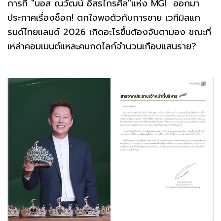
การที่ "บอส ณวัฒน์ อิสรไกรศีล"แห่ง MGI ออกมา
ประกาศเรื่องช็อก! ตกใจพอตัวกับการขาย เวทีมิสแก
รนด์ไทยแลนด์ 2026 เกิดอะไรขึ้นต้องจับตามอง ขณะที่
เหล่าคอมเมนต์แหละคนกดไลก์จำนวนเกือบแสนราย?