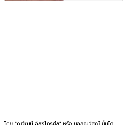
โดย
"ณวัฒน์ อิสรไกรศีล"
หรือ บอสณวัสณ์ นั้นได้