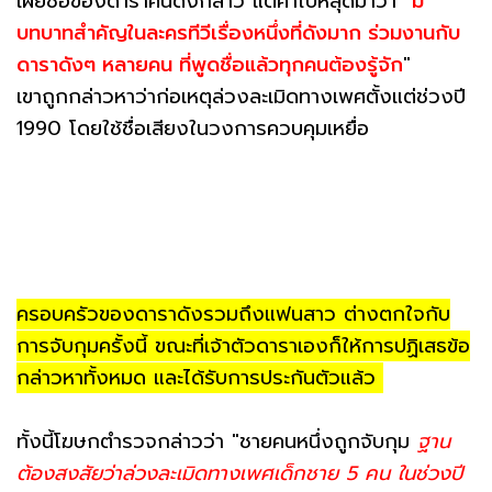
เผยชื่อของดาราคนดังกล่าว แต่คำใบ้หลุดมาว่า "
มี
บทบาทสำคัญในละครทีวีเรื่องหนึ่งที่ดังมาก ร่วมงานกับ
ดาราดังๆ หลายคน ที่พูดชื่อแล้วทุกคนต้องรู้จัก
"
เขาถูกกล่าวหาว่าก่อเหตุล่วงละเมิดทางเพศตั้งแต่ช่วงปี
1990 โดยใช้ชื่อเสียงในวงการควบคุมเหยื่อ
ครอบครัวของดาราดังรวมถึงแฟนสาว ต่างตกใจกับ
การจับกุมครั้งนี้ ขณะที่เจ้าตัวดาราเองก็ให้การปฏิเสธข้อ
กล่าวหาทั้งหมด และได้รับการประกันตัวแล้ว
ทั้งนี้โฆษกตำรวจกล่าวว่า "ชายคนหนึ่งถูกจับกุม
ฐาน
ต้องสงสัยว่าล่วงละเมิดทางเพศเด็กชาย 5 คน ในช่วงปี